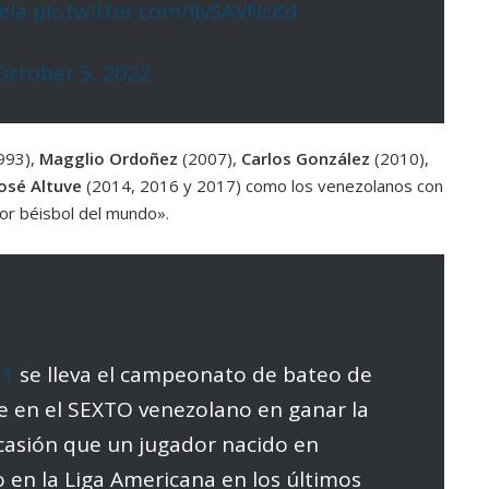
ela
pic.twitter.com/IJvSAVNcKd
October 5, 2022
993),
Magglio Ordoñez
(2007),
Carlos González
(2010),
osé Altuve
(2014, 2016 y 2017) como los venezolanos con
or béisbol del mundo».
21
se lleva el campeonato de bateo de
te en el SEXTO venezolano en ganar la
casión que un jugador nacido en
o en la Liga Americana en los últimos