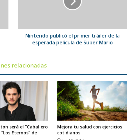
tráiler
de
la
esperada
película
de
Nintendo publicó el primer tráiler de la
Super
esperada película de Super Mario
Mario
ones relacionadas
ton será el “Caballero
Mejora tu salud con ejercicios
 “Los Eternos” de
cotidianos