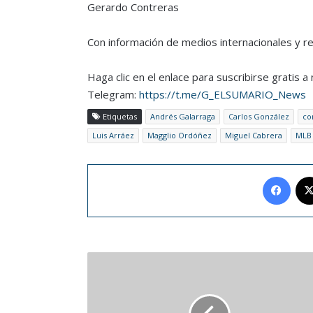
Gerardo Contreras
Con información de medios internacionales y r
Haga clic en el enlace para suscribirse gratis 
Telegram:
https://t.me/G_ELSUMARIO_News
Etiquetas
Andrés Galarraga
Carlos González
co
Luis Arráez
Magglio Ordóñez
Miguel Cabrera
MLB
Face
Adidas
va
a
reevaluar