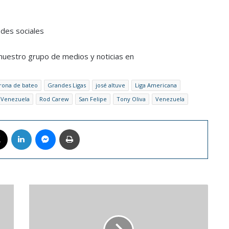
edes sociales
a nuestro grupo de medios y noticias en
rona de bateo
Grandes Ligas
josé altuve
Liga Americana
 Venezuela
Rod Carew
San Felipe
Tony Oliva
Venezuela
book
X
LinkedIn
Messenger
Imprimir
Nintendo
publicó
el
primer