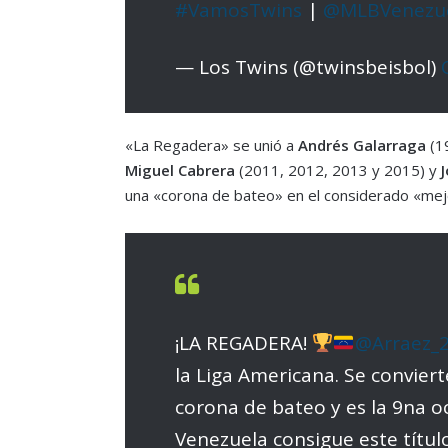
#VamosTwins
|
@MLBVenezu
— Los Twins (@twinsbeisbol)
«La Regadera» se unió a
Andrés Galarraga
(1
Miguel Cabrera
(2011, 2012, 2013 y 2015) y
J
una «corona de bateo» en el considerado «mej
¡LA REGADERA!
@Arraez_
la Liga Americana. Se convier
corona de bateo y es la 9na o
Venezuela consigue este títul