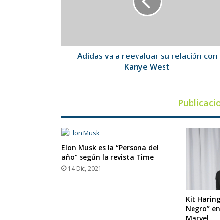
su
relación
con
Kanye
West
Adidas va a reevaluar su relación con
Kanye West
Publicaci
Elon Musk es la “Persona del
año” según la revista Time
14 Dic, 2021
Kit Haring
Negro” en
Marvel