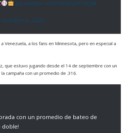
pic.twitter.com/OH0tOP7VQM
)
October 6, 2022
a Venezuela, a los fans en Minnesota, pero en especial a
áez, que estuvo jugando desde el 14 de septiembre con un
r la campaña con un promedio de .316.
porada con un promedio de bateo de
 doble!