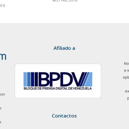
27 Feb, 2018
019
Afiliado a
No
e 
opt
ex
con
e
Contactos
s