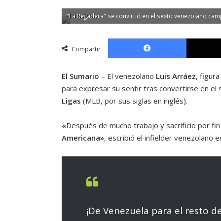
"La Regadera" se convirtió en el sexto venezolano ca
Facebook
Compartir
El Sumario
– El venezolano
Luis Arráez
, figura
para expresar su sentir tras convertirse en el s
Ligas
(MLB, por sus siglas en inglés).
«
Después de mucho trabajo y sacrificio por fi
Americana»
, escribió el infielder venezolano e
¡De Venezuela para el resto d