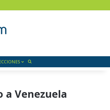
am
a lateral
ECCIONES
Buscar por
o a Venezuela