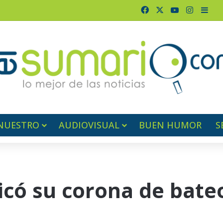
Facebook
X
YouTube
Instagr
Barr
NUESTRO
AUDIOVISUAL
BUEN HUMOR
S
icó su corona de bate