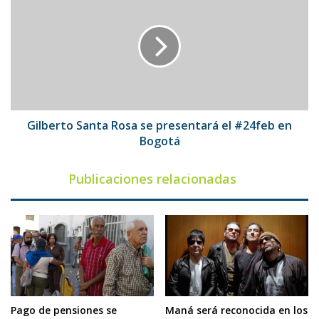
Santa
Rosa
se
presentará
el
#24feb
en
Bogotá
Gilberto Santa Rosa se presentará el #24feb en
Bogotá
Publicaciones relacionadas
Pago de pensiones se
Maná será reconocida en los