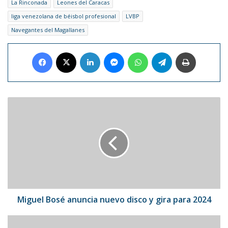
La Rinconada
Leones del Caracas
liga venezolana de béisbol profesional
LVBP
Navegantes del Magallanes
Facebook
X
LinkedIn
Messenger
WhatsApp
Telegram
Imprimir
Miguel
Bosé
anuncia
nuevo
disco
y
gira
para
2024
Miguel Bosé anuncia nuevo disco y gira para 2024
Gilberto