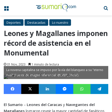
Menú
B
Deportes
Destacadas
Lo nuestro
Leones y Magallanes imponen
récord de asistencia en el
Monumental
01 Nov, 2023
1 minuto de lectura
La novena capitalina se impuso por la vía del blanqueo a su "eterno
rival" (Fuente de imagen referencial: @LVBP_Oficial)
Facebook
X
LinkedIn
Messenger
WhatsApp
Te
El Sumario
–
Leones del Caracas
y
Navegantes del
Magallanes
lograron reunir la mayor cantidad de fanáticos