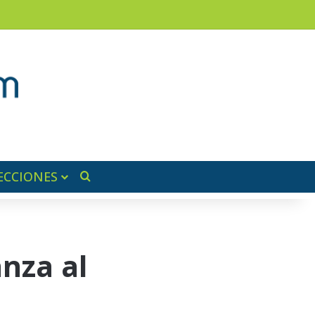
am
a lateral
ECCIONES
Buscar por
nza al