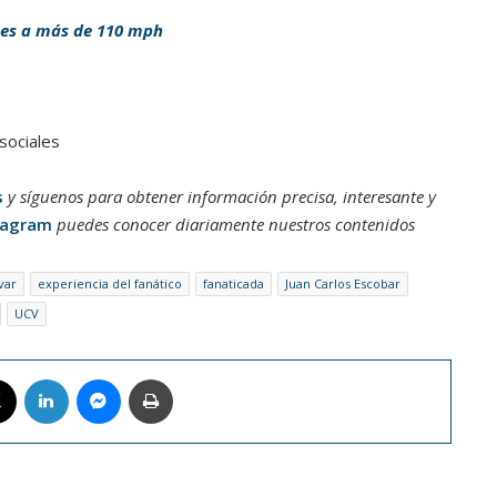
ones a más de 110 mph
sociales
s
y síguenos para obtener información precisa, interesante y
tagram
puedes conocer diariamente nuestros contenidos
var
experiencia del fanático
fanaticada
Juan Carlos Escobar
UCV
book
X
LinkedIn
Messenger
Imprimir