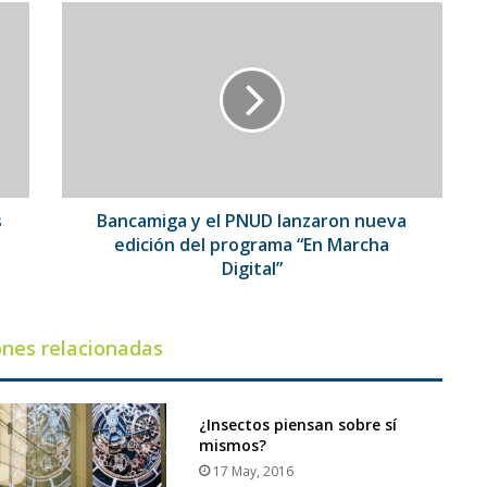
Bancamiga
y
el
PNUD
lanzaron
nueva
edición
del
programa
“En
s
Bancamiga y el PNUD lanzaron nueva
Marcha
edición del programa “En Marcha
Digital”
Digital”
ones relacionadas
¿Insectos piensan sobre sí
mismos?
17 May, 2016