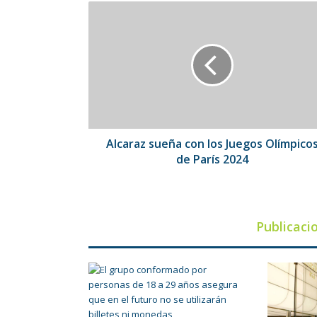
Alcaraz
sueña
con
los
Juegos
Olímpicos
de
París
2024
Alcaraz sueña con los Juegos Olímpico
de París 2024
Publicaci