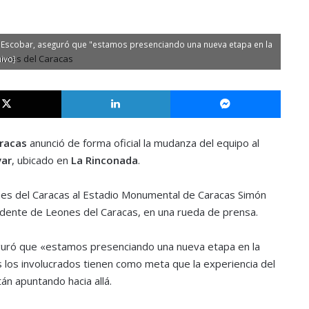
los Escobar, aseguró que "estamos presenciando una nueva etapa en la
hivo)
X
LinkedIn
Messe
racas
anunció de forma oficial la mudanza del equipo al
var
, ubicado en
La Rinconada
.
es del Caracas al Estadio Monumental de Caracas Simón
idente de Leones del Caracas, en una rueda de prensa.
uró que «estamos presenciando una nueva etapa en la
 los involucrados tienen como meta que la experiencia del
án apuntando hacia allá.