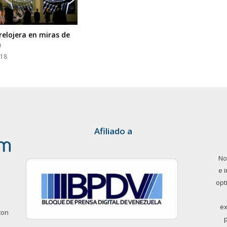
relojera en miras de
n
018
Afiliado a
No
e 
opt
ex
con