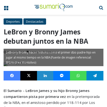
Menú
B
Deportes
Destacadas
LeBron y Bronny James
debutan juntos en la NBA
07 Oct, 2024
1 minuto de lectura
LeBron y Bronny hacen historia como el primer dúo padre-hijo en
jugar al mismo tiempo en la NBA (Fuente de imagen referencial:
EFE/Andrea Montolivo)
Facebook
X
LinkedIn
Messenger
WhatsApp
Te
El Sumario
–
LeBron James y su hijo Bronny James
compartieron pista por primera vez
en la pretemporada
de la NBA, en el amistoso perdido por 118-114 por Los