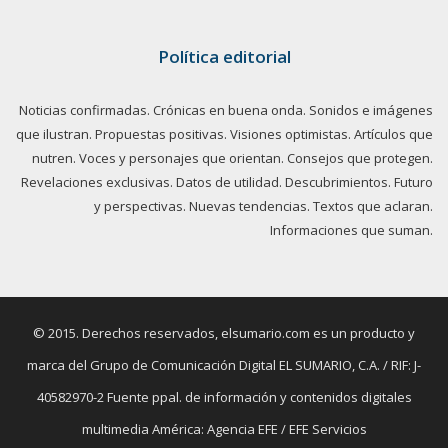
Política editorial
Noticias confirmadas. Crónicas en buena onda. Sonidos e imágenes
que ilustran. Propuestas positivas. Visiones optimistas. Artículos que
nutren. Voces y personajes que orientan. Consejos que protegen.
Revelaciones exclusivas. Datos de utilidad. Descubrimientos. Futuro
y perspectivas. Nuevas tendencias. Textos que aclaran.
Informaciones que suman.
© 2015. Derechos reservados, elsumario.com es un producto y
marca del Grupo de Comunicación Digital EL SUMARIO, C.A. / RIF: J-
40582970-2 Fuente ppal. de información y contenidos digitales
multimedia América: Agencia EFE / EFE Servicios