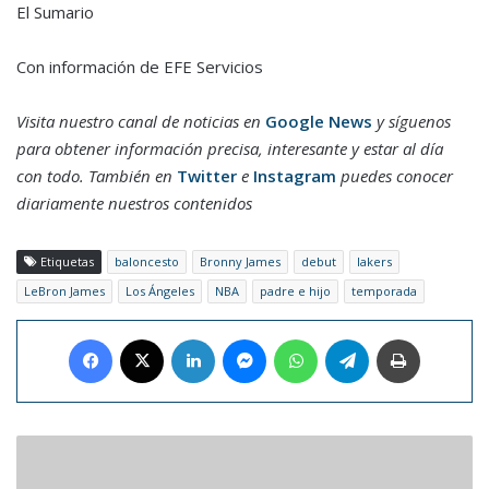
El Sumario
Con información de EFE Servicios
Visita nuestro canal de noticias en
Google News
y síguenos
para obtener información precisa, interesante y estar al día
con todo. También en
Twitter
e
Instagram
puedes conocer
diariamente nuestros contenidos
Etiquetas
baloncesto
Bronny James
debut
lakers
LeBron James
Los Ángeles
NBA
padre e hijo
temporada
Facebook
X
LinkedIn
Messenger
WhatsApp
Telegram
Imprimir
Fundación
Rafa