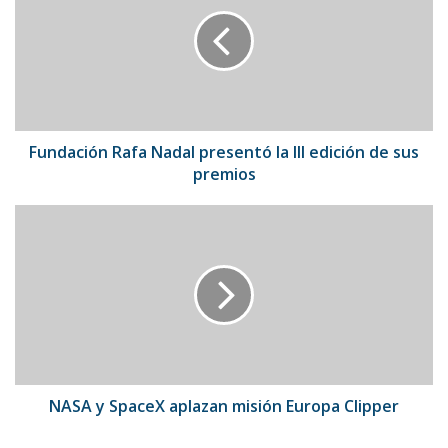
Nadal
presentó
la
III
edición
de
sus
premios
Fundación Rafa Nadal presentó la III edición de sus
premios
NASA
y
SpaceX
aplazan
misión
Europa
Clipper
NASA y SpaceX aplazan misión Europa Clipper