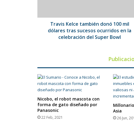
dólares
tras
sucesos
ocurridos
Travis Kelce también donó 100 mil
en
dólares tras sucesos ocurridos en la
la
celebración del Super Bowl
celebración
del
Super
Publicaci
Bowl
Nicobo, el robot mascota con
forma de gato diseñado por
Millonari
Panasonic
Asia
22 Feb, 2021
26 Jun, 20