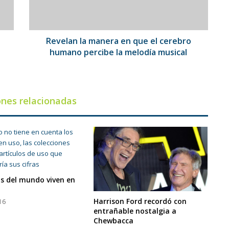
cerebro
humano
percibe
la
Revelan la manera en que el cerebro
melodía
humano percibe la melodía musical
musical
ones relacionadas
os del mundo viven en
Harrison Ford recordó con
16
entrañable nostalgia a
Chewbacca