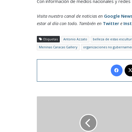
Con información de medios nacionales y redes 
Visita nuestro canal de noticias en
Google New
estar al día con todo. También en
Twitter
e
Ins
Etiquetas
Antonio Azzato
belleza de estas escultur
Meninas Caracas Gallery
organizaciones no gubernamen
Face
Travis
Kelce
también
donó
100
mil