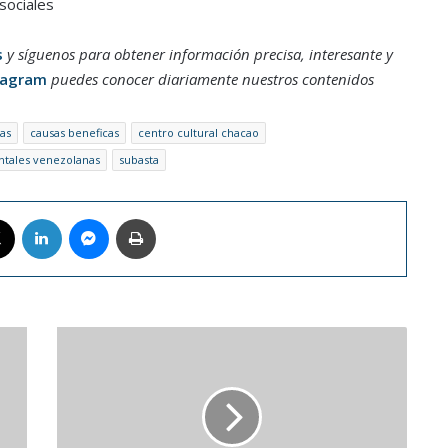
sociales
s
y síguenos para obtener información precisa, interesante y
tagram
puedes conocer diariamente nuestros contenidos
as
causas beneficas
centro cultural chacao
tales venezolanas
subasta
book
X
LinkedIn
Messenger
Imprimir
Revelan
la
manera
en
que
el