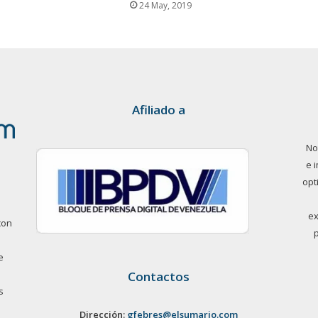
24 May, 2019
Afiliado a
No
e 
opt
ex
con
e
Contactos
s
Dirección:
gfebres@elsumario.com