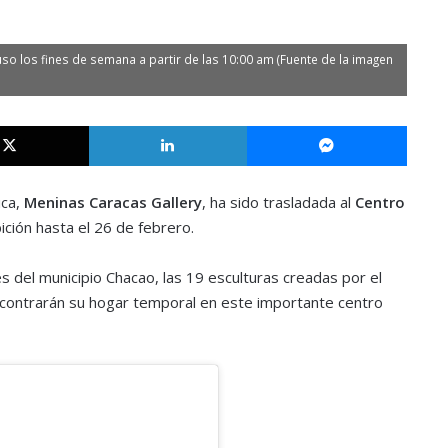
so los fines de semana a partir de las 10:00 am (Fuente de la imagen
X
LinkedIn
Messe
ica,
Meninas Caracas Gallery
, ha sido trasladada al
Centro
ción hasta el 26 de febrero.
del municipio Chacao, las 19 esculturas creadas por el
ontrarán su hogar temporal en este importante centro