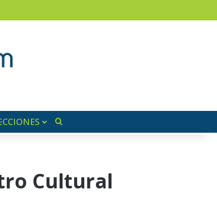
am
a lateral
ECCIONES
Buscar por
tro Cultural