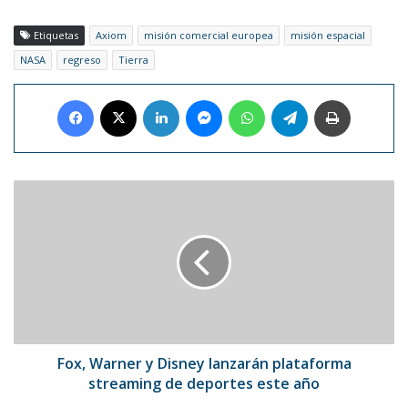
Etiquetas
Axiom
misión comercial europea
misión espacial
NASA
regreso
Tierra
Facebook
X
LinkedIn
Messenger
WhatsApp
Telegram
Imprimir
Fox,
Warner
y
Disney
lanzarán
plataforma
streaming
de
deportes
este
Fox, Warner y Disney lanzarán plataforma
año
streaming de deportes este año