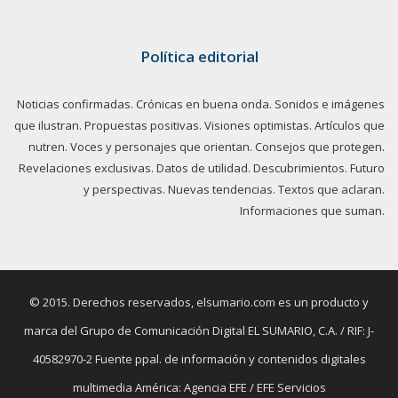
Política editorial
Noticias confirmadas. Crónicas en buena onda. Sonidos e imágenes
que ilustran. Propuestas positivas. Visiones optimistas. Artículos que
nutren. Voces y personajes que orientan. Consejos que protegen.
Revelaciones exclusivas. Datos de utilidad. Descubrimientos. Futuro
y perspectivas. Nuevas tendencias. Textos que aclaran.
Informaciones que suman.
© 2015. Derechos reservados, elsumario.com es un producto y
marca del Grupo de Comunicación Digital EL SUMARIO, C.A. / RIF: J-
40582970-2 Fuente ppal. de información y contenidos digitales
multimedia América: Agencia EFE / EFE Servicios