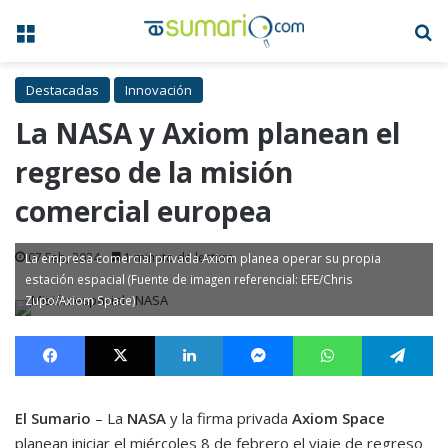
Menú
B
Destacadas
Innovación
La NASA y Axiom planean el
regreso de la misión
comercial europea
07 Feb, 2024
1 minuto de lectura
La empresa comercial privada Axiom planea operar su propia
estación espacial (Fuente de imagen referencial: EFE/Chris
Zupo/Axiom Space)
Facebook
X
LinkedIn
Messenger
WhatsApp
Te
El Sumario
– La
NASA
y la firma privada
Axiom Space
planean iniciar el miércoles 8 de febrero el viaje de regreso