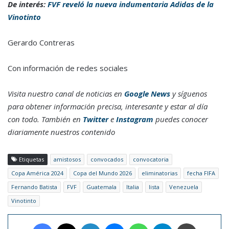
De interés:
FVF reveló la nueva indumentaria Adidas de la
Vinotinto
Gerardo Contreras
Con información de redes sociales
Visita nuestro canal de noticias en
Google News
y síguenos
para obtener información precisa, interesante y estar al día
con todo. También en
Twitter
e
Instagram
puedes conocer
diariamente nuestros contenido
Etiquetas
amistosos
convocados
convocatoria
Copa América 2024
Copa del Mundo 2026
eliminatorias
fecha FIFA
Fernando Batista
FVF
Guatemala
Italia
lista
Venezuela
Vinotinto
Facebook
X
LinkedIn
Messenger
WhatsApp
Telegram
Imprimir