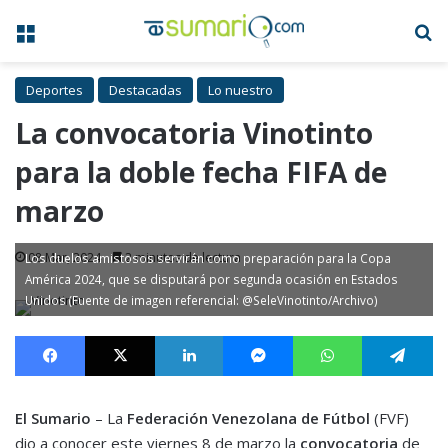
Menú
B
Deportes
Destacadas
Lo nuestro
La convocatoria Vinotinto
para la doble fecha FIFA de
marzo
08 Mar, 2024
2 minutos de lectura
Los duelos amistosos servirán como preparación para la Copa
América 2024, que se disputará por segunda ocasión en Estados
Unidos (Fuente de imagen referencial: @SeleVinotinto/Archivo)
Facebook
X
LinkedIn
Messenger
WhatsApp
Te
El Sumario
– La
Federación Venezolana de Fútbol
(FVF)
dio a conocer este viernes 8 de marzo la
convocatoria
de