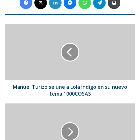
Manuel
Turizo
se
une
a
Lola
Índigo
en
su
nuevo
Manuel Turizo se une a Lola Índigo en su nuevo
tema
tema 1000COSAS
1000COSAS
Clima
para
negocios
en
América
Latina