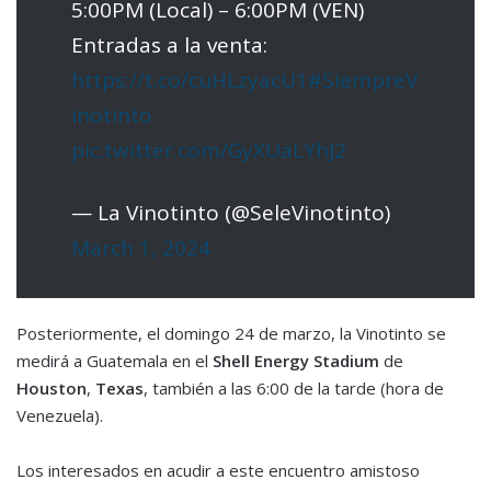
5:00PM (Local) – 6:00PM (VEN)
Entradas a la venta:
https://t.co/cuHLzyacU1
#SiempreV
inotinto
pic.twitter.com/GyXUaLYhJ2
— La Vinotinto (@SeleVinotinto)
March 1, 2024
Posteriormente, el domingo 24 de marzo, la Vinotinto se
medirá a Guatemala en el
Shell Energy Stadium
de
Houston
,
Texas
, también a las 6:00 de la tarde (hora de
Venezuela).
Los interesados en acudir a este encuentro amistoso