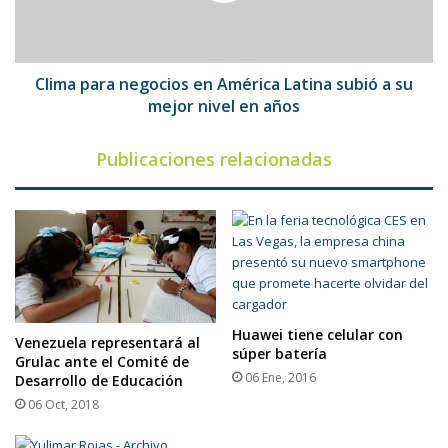
subió
a
su
mejor
Clima para negocios en América Latina subió a su
nivel
mejor nivel en años
en
años
Publicaciones relacionadas
Huawei tiene celular con
Venezuela representará al
súper batería
Grulac ante el Comité de
06 Ene, 2016
Desarrollo de Educación
06 Oct, 2018