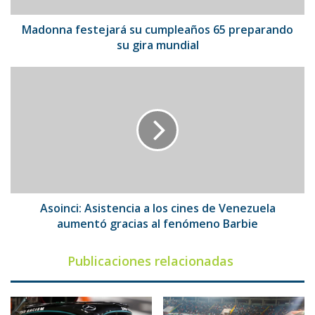
mundial
Madonna festejará su cumpleaños 65 preparando
su gira mundial
Asoinci:
Asistencia
a
los
cines
de
Venezuela
aumentó
gracias
al
Asoinci: Asistencia a los cines de Venezuela
fenómeno
aumentó gracias al fenómeno Barbie
Barbie
Publicaciones relacionadas