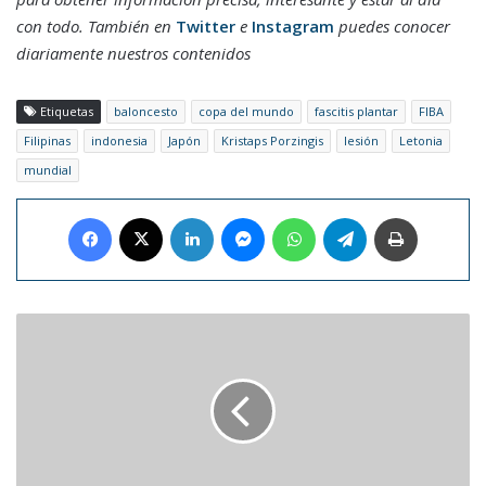
con todo. También en
Twitter
e
Instagram
puedes conocer
diariamente nuestros contenidos
Etiquetas
baloncesto
copa del mundo
fascitis plantar
FIBA
Filipinas
indonesia
Japón
Kristaps Porzingis
lesión
Letonia
mundial
Facebook
X
LinkedIn
Messenger
WhatsApp
Telegram
Imprimir
Madonna
festejará
su
cumpleaños
65
preparando
su
gira