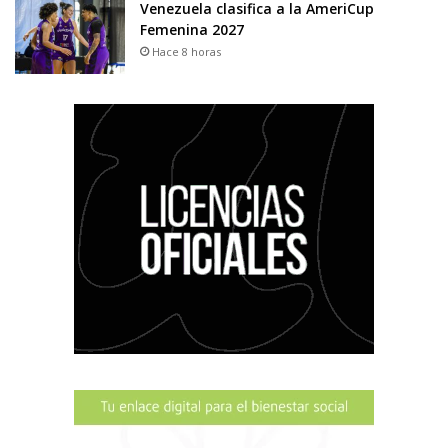
Venezuela clasifica a la AmeriCup
Femenina 2027
Hace 8 horas