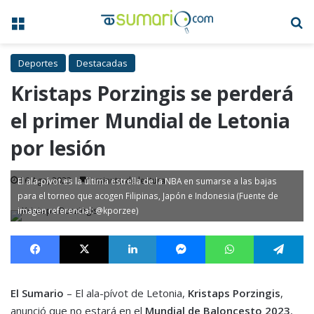
Menú
B
Deportes
Destacadas
Kristaps Porzingis se perderá
el primer Mundial de Letonia
por lesión
16 Ago, 2023
1 minuto de lectura
El ala-pívot es la última estrella de la NBA en sumarse a las bajas
para el torneo que acogen Filipinas, Japón e Indonesia (Fuente de
imagen referencial: @kporzee)
Facebook
X
LinkedIn
Messenger
WhatsApp
Te
El Sumario
– El ala-pívot de Letonia,
Kristaps Porzingis
,
anunció que no estará en el
Mundial de Baloncesto 2023
,