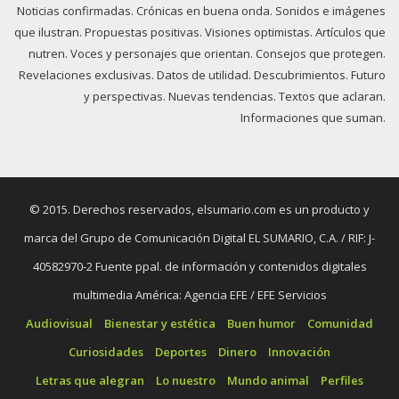
Noticias confirmadas. Crónicas en buena onda. Sonidos e imágenes
que ilustran. Propuestas positivas. Visiones optimistas. Artículos que
nutren. Voces y personajes que orientan. Consejos que protegen.
Revelaciones exclusivas. Datos de utilidad. Descubrimientos. Futuro
y perspectivas. Nuevas tendencias. Textos que aclaran.
Informaciones que suman.
© 2015. Derechos reservados, elsumario.com es un producto y
marca del Grupo de Comunicación Digital EL SUMARIO, C.A. / RIF: J-
40582970-2 Fuente ppal. de información y contenidos digitales
multimedia América: Agencia EFE / EFE Servicios
Audiovisual
Bienestar y estética
Buen humor
Comunidad
Curiosidades
Deportes
Dinero
Innovación
Letras que alegran
Lo nuestro
Mundo animal
Perfiles