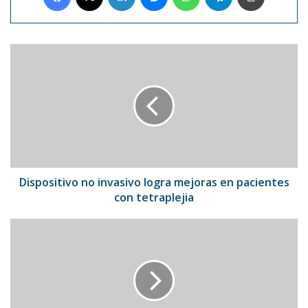
Dispositivo
no
invasivo
logra
mejoras
en
pacientes
con
tetraplejia
Dispositivo no invasivo logra mejoras en pacientes
con tetraplejia
Falleció
Omar
Geles:
el
cocreador
de