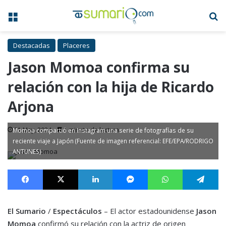
Menú
B
Destacadas
Placeres
Jason Momoa confirma su
relación con la hija de Ricardo
Arjona
21 May, 2024
1 minuto de lectura
Momoa compartió en Instagram una serie de fotografías de su
reciente viaje a Japón (Fuente de imagen referencial: EFE/EPA/RODRIGO
ANTUNES)
Facebook
X
LinkedIn
Messenger
WhatsApp
Te
El Sumario
/
Espectáculos
– El actor estadounidense
Jason
Momoa
confirmó su relación con la actriz de origen