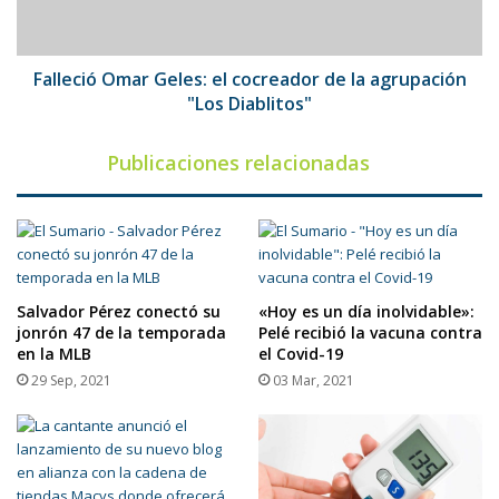
la
agrupación
"Los
Diablitos"
Falleció Omar Geles: el cocreador de la agrupación
"Los Diablitos"
Publicaciones relacionadas
Salvador Pérez conectó su
«Hoy es un día inolvidable»:
jonrón 47 de la temporada
Pelé recibió la vacuna contra
en la MLB
el Covid-19
29 Sep, 2021
03 Mar, 2021