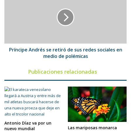
se
retiró
de
sus
redes
sociales
en
medio
Príncipe Andrés se retiró de sus redes sociales en
de
medio de polémicas
polémicas
Publicaciones relacionadas
Antonio Díaz va por un
Las mariposas monarca
nuevo mundial