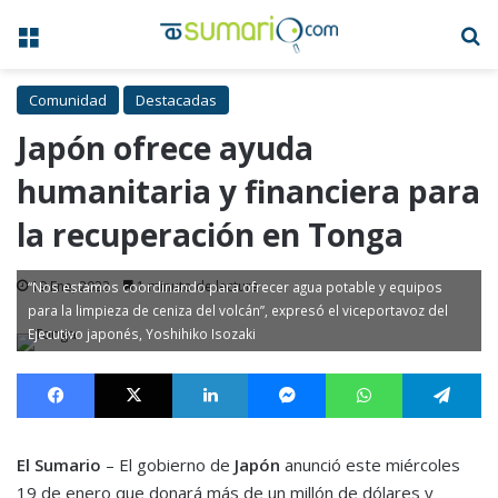
Menú
B
Comunidad
Destacadas
Japón ofrece ayuda
humanitaria y financiera para
la recuperación en Tonga
19 Ene, 2022
1 minuto de lectura
“Nos estamos coordinando para ofrecer agua potable y equipos
para la limpieza de ceniza del volcán”, expresó el viceportavoz del
Ejecutivo japonés, Yoshihiko Isozaki
Facebook
X
LinkedIn
Messenger
WhatsApp
Te
El Sumario
– El gobierno de
Japón
anunció este miércoles
19 de enero que donará más de un millón de dólares y