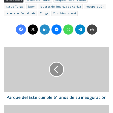
isla de Tonga
Japón
labores de limpieza de ceniza
recuperación
recuperación del país
Tonga
Yoshihiko Isozaki
Facebook
X
LinkedIn
Messenger
WhatsApp
Telegram
Imprimir
Parque
del
Este
cumple
61
años
de
su
inauguración
Parque del Este cumple 61 años de su inauguración
Príncipe
Andrés