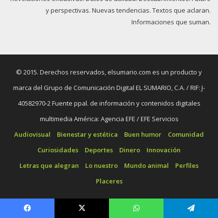
y perspectivas. Nuevas tendencias. Textos que aclaran.
Informaciones que suman.
© 2015. Derechos reservados, elsumario.com es un producto y
marca del Grupo de Comunicación Digital EL SUMARIO, C.A. / RIF: J-
40582970-2 Fuente ppal. de información y contenidos digitales
multimedia América: Agencia EFE / EFE Servicios
Audiovisual
Bienestar y estética
Buen humor
Comunidad
Curiosidades
Deportes
Dinero
Innovación
Letras que alegran
Lo nuestro
Mundo animal
Perfiles
Placeres
Facebook
X
WhatsApp
Telegram