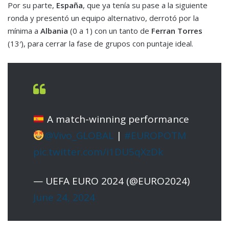
Por su parte,
España
, que ya tenía su pase a la siguiente
ronda y presentó un equipo alternativo, derrotó por la
mínima a
Albania
(0 a 1) con un tanto de
Ferran Torres
(13′), para cerrar la fase de grupos con puntaje ideal.
A match-winning performance
@Vivo_GLOBAL
|
#EUROPOTM
pic.twitter.com/i1DU5qXzDk
— UEFA EURO 2024 (@EURO2024)
June 24, 2024