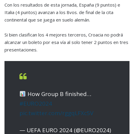
Con los resultados de esta jornada, España (9 puntos) e
Italia (4 puntos) avanzan a los 8vos. de final de la cita
continental que se juega en suelo alemán.
Si bien clasifican los 4 mejores terceros, Croacia no podrá
alcanzar un boleto por esa vía al solo tener 2 puntos en tres
presentaciones.
How Group B finished…
#EURO2024
pic.twitter.com/rggqLFXc5V
— UEFA EURO 2024 (@EURO2024)