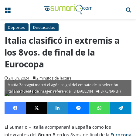
Menú
B
Deportes
Destacadas
Italia clasificó in extremis a
los 8vos. de final de la
Eurocopa
24 Jun, 2024
2 minutos de lectura
Mattia Zaccagni marcó el agónico gol del empate de la selección
italiana (Fuente de imagen referencial: EFE/ABEDIN TAHERKENAREH)
Facebook
X
LinkedIn
Messenger
WhatsApp
Te
El Sumario
–
Italia
acompañará a
España
como los
integrantes del
Grupo B
en los 8vos. de final de la
Eurocopa