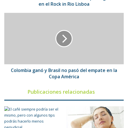
in
en el Rock in Rio Lisboa
Rio
Lisboa
Colombia
ganó
y
Brasil
no
pasó
del
empate
en
la
Colombia ganó y Brasil no pasó del empate en la
Copa
Copa América
América
Publicaciones relacionadas