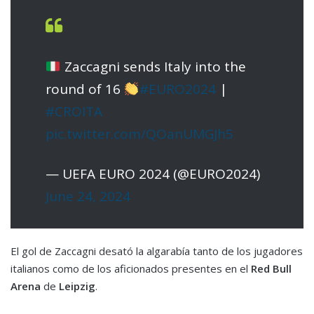
Zaccagni sends Italy into the
round of 16
#EURO2024
|
#CROITA
pic.twitter.com/QOanUMGJh5
— UEFA EURO 2024 (@EURO2024)
June 24, 2024
El gol de Zaccagni desató la algarabía tanto de los jugadores
italianos como de los aficionados presentes en el
Red Bull
Arena
de
Leipzig
.