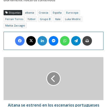
Etiquetas
albania
Croacia
España
Eurocopa
Ferran Torres
fútbol
Grupo B
Itala
Luka Modric
Mattia Zaccagni
Facebook
X
LinkedIn
Messenger
WhatsApp
Telegram
Imprimir
Aitana
se
estrenó
en
los
escenarios
portugueses
en
el
Rock
Aitana se estrenó en los escenarios portugueses