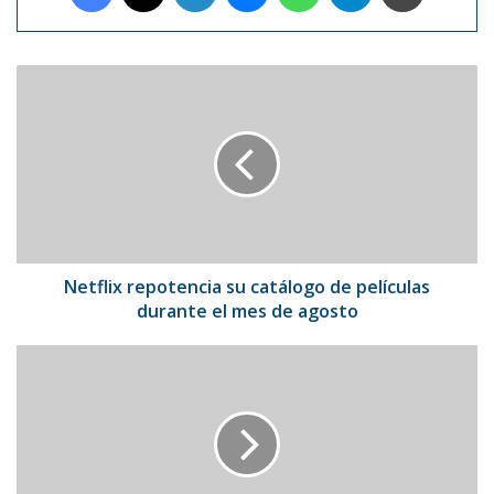
Netflix
repotencia
su
catálogo
de
películas
durante
el
mes
de
Netflix repotencia su catálogo de películas
agosto
durante el mes de agosto
El
destino
de
Afraa,
la
niña
rescatada