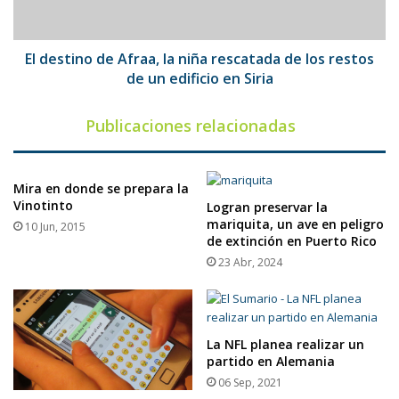
de
los
restos
El destino de Afraa, la niña rescatada de los restos
de
de un edificio en Siria
un
edificio
Publicaciones relacionadas
en
Siria
Mira en donde se prepara la
Vinotinto
Logran preservar la
mariquita, un ave en peligro
10 Jun, 2015
de extinción en Puerto Rico
23 Abr, 2024
La NFL planea realizar un
partido en Alemania
06 Sep, 2021