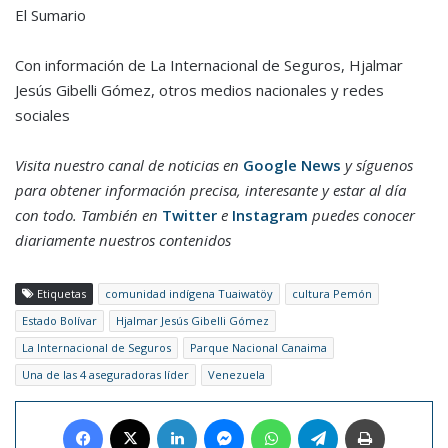
El Sumario
Con información de La Internacional de Seguros, Hjalmar
Jesús Gibelli Gómez, otros medios nacionales y redes
sociales
Visita nuestro canal de noticias en
Google News
y síguenos
para obtener información precisa, interesante y estar al día
con todo. También en
Twitter
e
Instagram
puedes conocer
diariamente nuestros contenidos
Etiquetas
comunidad indígena Tuaiwatöy
cultura Pemón
Estado Bolívar
Hjalmar Jesús Gibelli Gómez
La Internacional de Seguros
Parque Nacional Canaima
Una de las 4 aseguradoras líder
Venezuela
Facebook
X
LinkedIn
Messenger
WhatsApp
Telegram
Imprimir