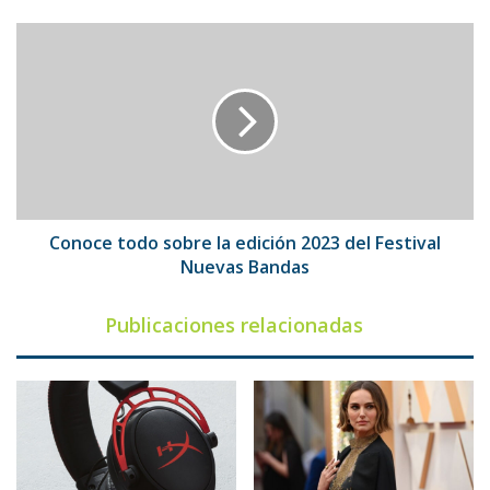
Conoce
todo
sobre
la
edición
2023
del
Festival
Nuevas
Bandas
Conoce todo sobre la edición 2023 del Festival
Nuevas Bandas
Publicaciones relacionadas