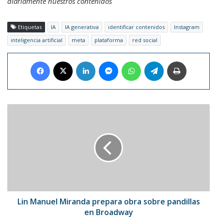
diariamente nuestros contenidos
Etiquetas
IA
IA generativa
identificar contenidos
Instagram
inteligencia artificial
meta
plataforma
red social
Facebook
X
LinkedIn
Messenger
WhatsApp
Telegram
Imprimir
Lin
Manuel
Miranda
prepara
obra
sobre
pandillas
en
Broadway
Lin Manuel Miranda prepara obra sobre pandillas
en Broadway