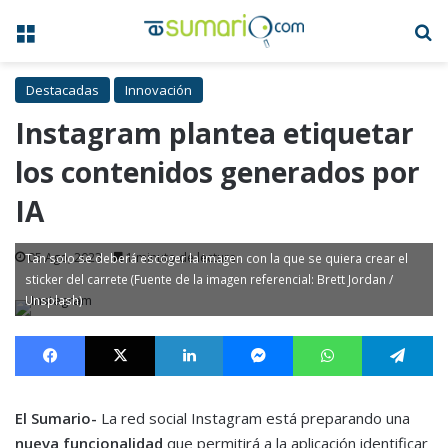
Menú
B
Destacadas
Innovación
Instagram plantea etiquetar
los contenidos generados por
IA
05 Ago, 2023
1 minuto de lectura
Tan solo se deberá escoger la imagen con la que se quiera crear el
sticker del carrete (Fuente de la imagen referencial: Brett Jordan /
Unsplash)
Facebook
X
LinkedIn
Messenger
WhatsApp
Te
El Sumario-
La red social Instagram está preparando una
nueva funcionalidad
que permitirá a la aplicación identificar