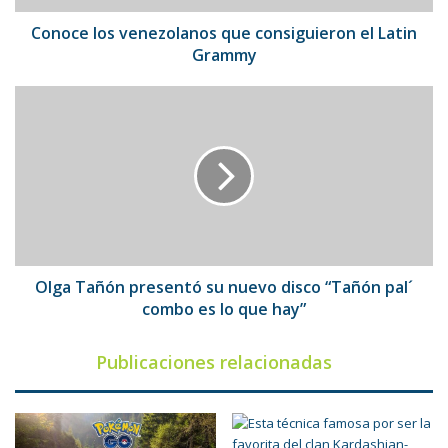
Conoce los venezolanos que consiguieron el Latin
Grammy
Olga
Tañón
presentó
su
nuevo
disco
“Tañón
pal
´
combo
Olga Tañón presentó su nuevo disco “Tañón pal´
es
combo es lo que hay”
lo
que
Publicaciones relacionadas
hay”