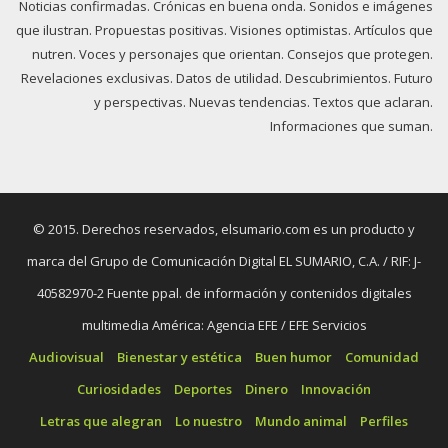
Noticias confirmadas. Crónicas en buena onda. Sonidos e imágenes
que ilustran. Propuestas positivas. Visiones optimistas. Artículos que
nutren. Voces y personajes que orientan. Consejos que protegen.
Revelaciones exclusivas. Datos de utilidad. Descubrimientos. Futuro
y perspectivas. Nuevas tendencias. Textos que aclaran.
Informaciones que suman.
© 2015. Derechos reservados, elsumario.com es un producto y
marca del Grupo de Comunicación Digital EL SUMARIO, C.A. / RIF: J-
40582970-2 Fuente ppal. de información y contenidos digitales
multimedia América: Agencia EFE / EFE Servicios
Audiovisual
Bienestar y estética
Buen humor
Comunidad
Curiosidades
Deportes
Dinero
Innovación
Letras que alegran
Lo nuestro
Mundo animal
Perfiles