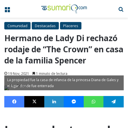
Menú
B
Comunidad
Destacadas
Placeres
Hermano de Lady Di rechazó
rodaje de “The Crown” en casa
de la familia Spencer
19 Nov, 2021
1 minuto de lectura
La propiedad fue la casa de infancia de la princesa Diana de Gales y
el lugar donde fue enterrada
Facebook
X
LinkedIn
Messenger
WhatsApp
Te