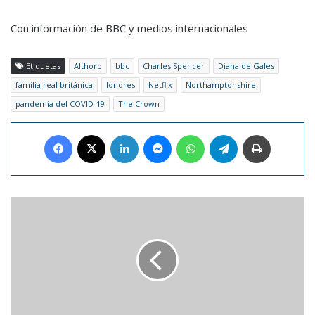
Con información de BBC y medios internacionales
Etiquetas
Althorp
bbc
Charles Spencer
Diana de Gales
familia real británica
londres
Netflix
Northamptonshire
pandemia del COVID-19
The Crown
Facebook
X
LinkedIn
Messenger
WhatsApp
Telegram
Imprimir
Conoce
los
venezolanos
que
consiguieron
el
Latin
Grammy