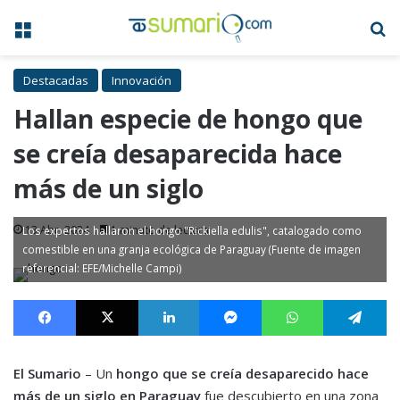
Menú
B
Destacadas
Innovación
Hallan especie de hongo que
se creía desaparecida hace
más de un siglo
13 Abr, 2024
1 minuto de lectura
Los expertos hallaron el hongo "Rickiella edulis", catalogado como
comestible en una granja ecológica de Paraguay (Fuente de imagen
referencial: EFE/Michelle Campi)
Facebook
X
LinkedIn
Messenger
WhatsApp
Te
El Sumario
– Un
hongo que se creía desaparecido hace
más de un siglo en Paraguay
fue descubierto en una zona