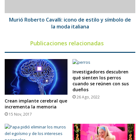
símbolo
de
la
Murió Roberto Cavalli: icono de estilo y símbolo de
moda
la moda italiana
italiana
Publicaciones relacionadas
Investigadores descubren
qué sienten los perros
cuando se reúnen con sus
dueños
26 Ago, 2022
Crean implante cerebral que
incrementa la memoria
15 Nov, 2017