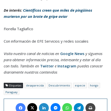
De interés:
Científicos creen que miles de pingüinos
murieron por un brote de gripe aviar
Fiorella Tagliafico
Con información de EFE Servicios y redes sociales
Visita nuestro canal de noticias en
Google News
y síguenos
para obtener información precisa, interesante y estar al día
con todo. También en
Twitter
e
Instagram
puedes conocer
diariamente nuestros contenidos
Etiquetas
desaparecida
Descubrimiento
especie
hongo
Paraguay
Facebook
X
LinkedIn
Messenger
WhatsApp
Telegram
Imprimir