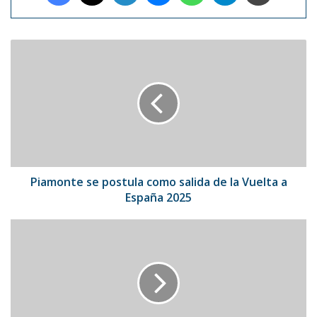
Piamonte
se
postula
como
salida
de
la
Vuelta
a
España
Piamonte se postula como salida de la Vuelta a
2025
España 2025
Murió
Roberto
Cavalli:
icono
de
estilo
y