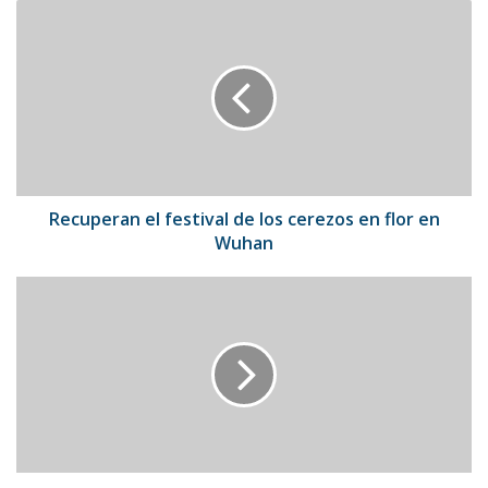
Recuperan
el
festival
de
los
cerezos
en
flor
en
Wuhan
Recuperan el festival de los cerezos en flor en
Wuhan
La
EMA
aconsejó
no
utilizar
la
ivermectina
contra
el