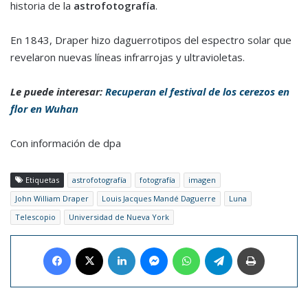
historia de la
astrofotografía
.
En 1843, Draper hizo daguerrotipos del espectro solar que
revelaron nuevas líneas infrarrojas y ultravioletas.
Le puede interesar:
Recuperan el festival de los cerezos en
flor en Wuhan
Con información de dpa
Etiquetas
astrofotografía
fotografía
imagen
John William Draper
Louis Jacques Mandé Daguerre
Luna
Telescopio
Universidad de Nueva York
Facebook
X
LinkedIn
Messenger
WhatsApp
Telegram
Imprimir