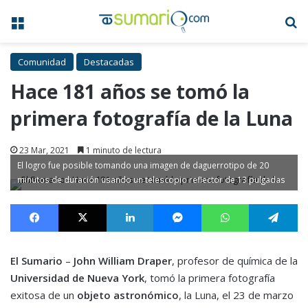
Menú
B
Comunidad
Destacadas
Hace 181 años se tomó la
primera fotografía de la Luna
23 Mar, 2021
1 minuto de lectura
El logro fue posible tomando una imagen de daguerrotipo de 20
minutos de duración usando un telescopio reflector de 13 pulgadas
Facebook
X
LinkedIn
Messenger
WhatsApp
Te
El Sumario
–
John William Draper
, profesor de química de la
Universidad de Nueva York
, tomó la primera fotografía
exitosa de un
objeto astronómico
, la Luna, el 23 de marzo