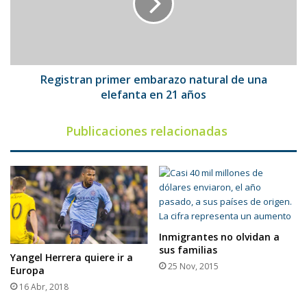
de
una
elefanta
en
21
años
Registran primer embarazo natural de una
elefanta en 21 años
Publicaciones relacionadas
Inmigrantes no olvidan a
sus familias
Yangel Herrera quiere ir a
25 Nov, 2015
Europa
16 Abr, 2018