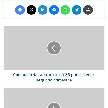
Facebook
X
LinkedIn
Messenger
WhatsApp
Telegram
Imprimir
Conindustria:
sector
creció
2,3
puntos
en
el
segundo
trimestre
Conindustria: sector creció 2,3 puntos en el
segundo trimestre
Registran
primer
embarazo
natural