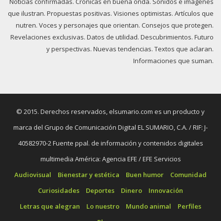
Noticias confirmadas. Crónicas en buena onda. Sonidos e imágenes
que ilustran. Propuestas positivas. Visiones optimistas. Artículos que
nutren. Voces y personajes que orientan. Consejos que protegen.
Revelaciones exclusivas. Datos de utilidad. Descubrimientos. Futuro
y perspectivas. Nuevas tendencias. Textos que aclaran.
Informaciones que suman.
© 2015. Derechos reservados, elsumario.com es un producto y
marca del Grupo de Comunicación Digital EL SUMARIO, C.A. / RIF: J-
40582970-2 Fuente ppal. de información y contenidos digitales
multimedia América: Agencia EFE / EFE Servicios
Audiovisual
Bienestar y estética
Buen humor
Comunidad
Curiosidades
Deportes
Dinero
Innovación
Letras que alegran
Lo nuestro
Mundo animal
Perfiles