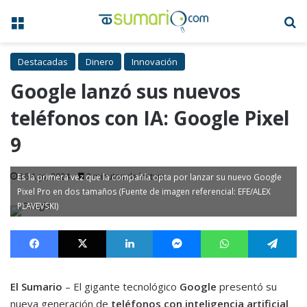
Menú
B
Destacadas
Dinero
Innovación
Google lanzó sus nuevos
teléfonos con IA: Google Pixel
9
16 Ago, 2024
2 minutos de lectura
Es la primera vez que la compañía opta por lanzar su nuevo Google
Pixel Pro en dos tamaños (Fuente de imagen referencial: EFE/ALEX
PLAVEVSKI)
Facebook
X
LinkedIn
Messenger
WhatsApp
Te
El Sumario
– El gigante tecnológico
Google
presentó su
nueva generación de
teléfonos con inteligencia artificial