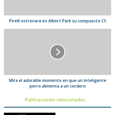
compuesto
C5
Pirelli estrenará en Albert Park su compuesto C5
Mira
el
adorable
momento
en
que
un
inteligente
perro
alimenta
Mira el adorable momento en que un inteligente
a
perro alimenta a un cordero
un
cordero
Publicaciones relacionadas