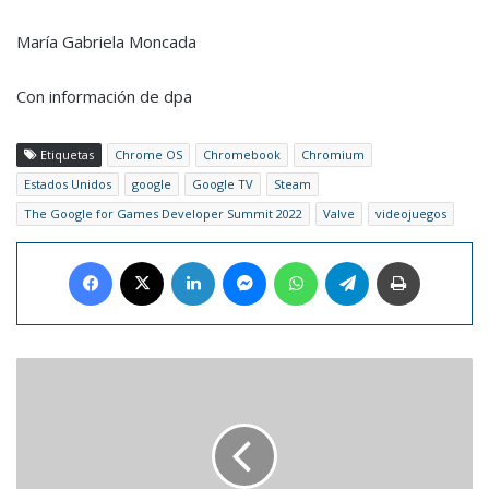
María Gabriela Moncada
Con información de dpa
Etiquetas
Chrome OS
Chromebook
Chromium
Estados Unidos
google
Google TV
Steam
The Google for Games Developer Summit 2022
Valve
videojuegos
Facebook
X
LinkedIn
Messenger
WhatsApp
Telegram
Imprimir
Pirelli
estrenará
en
Albert
Park
su