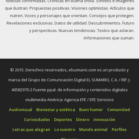
Noticias confirmadas. Crónicas en buena onda. Sonidos e imágenes
que ilustran. Propuestas positivas. Visiones optimistas. Artículos que
nutren. Voces y personajes que orientan. Consejos que protegen.
Revelaciones exclusivas. Datos de utilidad. Descubrimientos. Futuro
y perspectivas. Nuevas tendencias. Textos que aclaran.
Informaciones que suman.
© 2015. Derechos reservados, elsumario.com es un producto y
marca del Grupo de Comunicación Digital EL SUMARIO, C.A. / RIF: J-
40582970-2 Fuente ppal. de información y contenidos digitales
multimedia América: Agencia EFE / EFE Servicios
Audiovisual
Bienestar y estética
Buen humor
Comunidad
Curiosidades
Deportes
Dinero
Innovación
Letras que alegran
Lo nuestro
Mundo animal
Perfiles