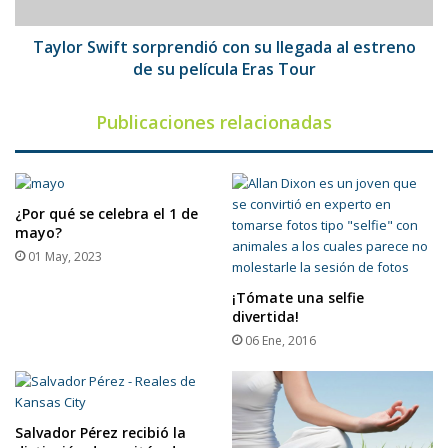
estreno
de
su
Taylor Swift sorprendió con su llegada al estreno
película
de su película Eras Tour
Eras
Tour
Publicaciones relacionadas
¿Por qué se celebra el 1 de
mayo?
01 May, 2023
¡Tómate una selfie
divertida!
06 Ene, 2016
Salvador Pérez recibió la