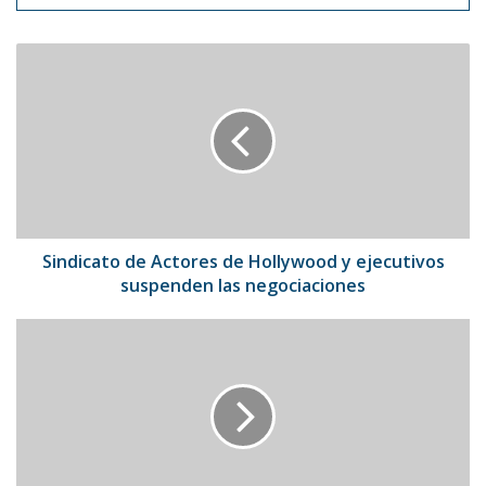
Sindicato
de
Actores
de
Hollywood
y
ejecutivos
suspenden
las
negociaciones
Sindicato de Actores de Hollywood y ejecutivos
suspenden las negociaciones
Taylor
Swift
sorprendió
con
su
llegada
al