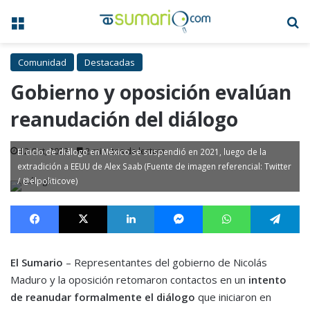
Menú
B
Comunidad
Destacadas
Gobierno y oposición evalúan
reanudación del diálogo
12 Oct, 2023
2 minutos de lectura
El ciclo de diálogo en México se suspendió en 2021, luego de la
extradición a EEUU de Alex Saab (Fuente de imagen referencial: Twitter
/ @elpoliticove)
Facebook
X
LinkedIn
Messenger
WhatsApp
Te
El Sumario
– Representantes del gobierno de Nicolás
Maduro y la oposición retomaron contactos en un
intento
de reanudar formalmente el diálogo
que iniciaron en