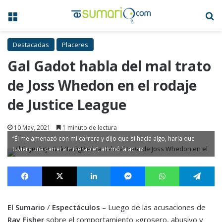
Menú
B
Destacadas
Placeres
Gal Gadot habla del mal trato
de Joss Whedon en el rodaje
de Justice League
10 May, 2021
1 minuto de lectura
“Él me amenazó con mi carrera y dijo que si hacía algo, haría que
tuviera una carrera miserable”, afirmó la actriz
Facebook
X
LinkedIn
Messenger
WhatsApp
Te
El Sumario
/
Espectáculos
– Luego de las acusaciones de
Ray Fisher
sobre el comportamiento «grosero, abusivo y