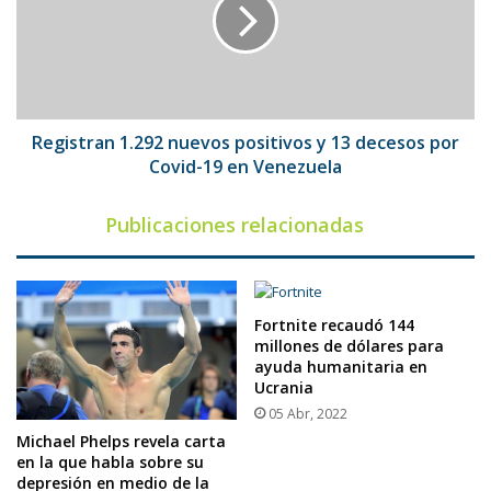
positivos
y
13
decesos
por
Covid-
19
Registran 1.292 nuevos positivos y 13 decesos por
en
Covid-19 en Venezuela
Venezuela
Publicaciones relacionadas
Fortnite recaudó 144
millones de dólares para
ayuda humanitaria en
Ucrania
05 Abr, 2022
Michael Phelps revela carta
en la que habla sobre su
depresión en medio de la