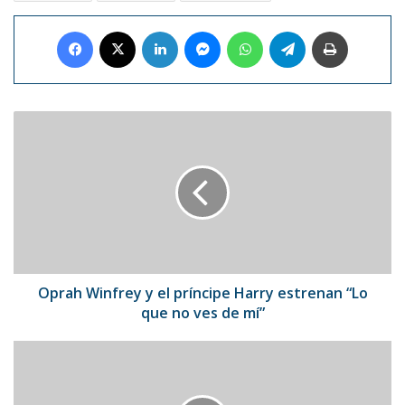
Facebook
X
LinkedIn
Messenger
WhatsApp
Telegram
Imprimir
Oprah
Winfrey
y
el
príncipe
Harry
estrenan
“Lo
que
no
Oprah Winfrey y el príncipe Harry estrenan “Lo
ves
que no ves de mí”
de
mí”
Registran
1.292
nuevos