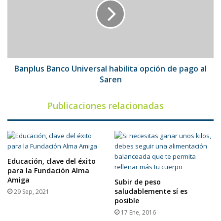
habilita
opción
de
pago
al
Saren
Banplus Banco Universal habilita opción de pago al
Saren
Publicaciones relacionadas
Educación, clave del éxito
para la Fundación Alma
Amiga
Subir de peso
saludablemente sí es
29 Sep, 2021
posible
17 Ene, 2016