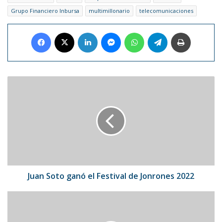
Grupo Financiero Inbursa
multimillonario
telecomunicaciones
Facebook
X
LinkedIn
Messenger
WhatsApp
Telegram
Imprimir
Juan
Soto
ganó
el
Festival
de
Jonrones
2022
Juan Soto ganó el Festival de Jonrones 2022
Banplus
Banco
Universal