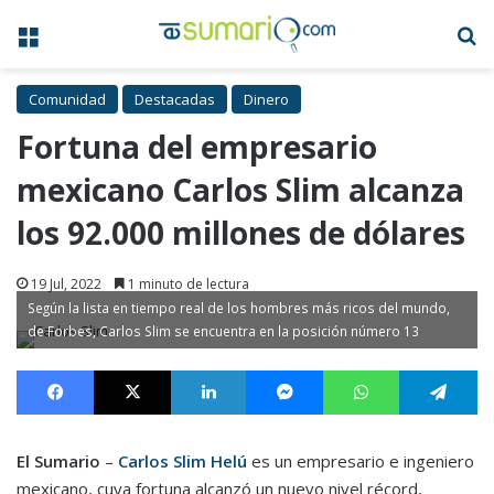
Menú
B
Comunidad
Destacadas
Dinero
Fortuna del empresario
mexicano Carlos Slim alcanza
los 92.000 millones de dólares
19 Jul, 2022
1 minuto de lectura
Según la lista en tiempo real de los hombres más ricos del mundo,
de Forbes, Carlos Slim se encuentra en la posición número 13
Facebook
X
LinkedIn
Messenger
WhatsApp
Te
El Sumario
–
Carlos Slim Helú
es un empresario e ingeniero
mexicano, cuya fortuna alcanzó un nuevo nivel récord,