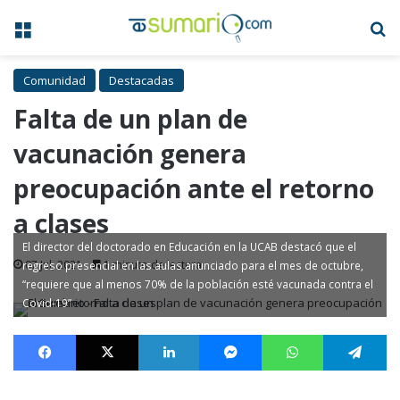
Menú
B
Comunidad
Destacadas
Falta de un plan de
vacunación genera
preocupación ante el retorno
a clases
El director del doctorado en Educación en la UCAB destacó que el
07 Jul, 2021
1 minuto de lectura
regreso presencial en las aulas anunciado para el mes de octubre,
“requiere que al menos 70% de la población esté vacunada contra el
Covid-19”
Facebook
X
LinkedIn
Messenger
WhatsApp
Te