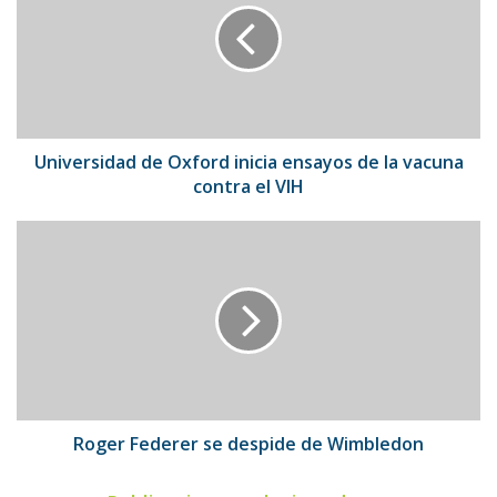
inicia
ensayos
de
la
vacuna
contra
el
Universidad de Oxford inicia ensayos de la vacuna
VIH
contra el VIH
Roger
Federer
se
despide
de
Wimbledon
Roger Federer se despide de Wimbledon