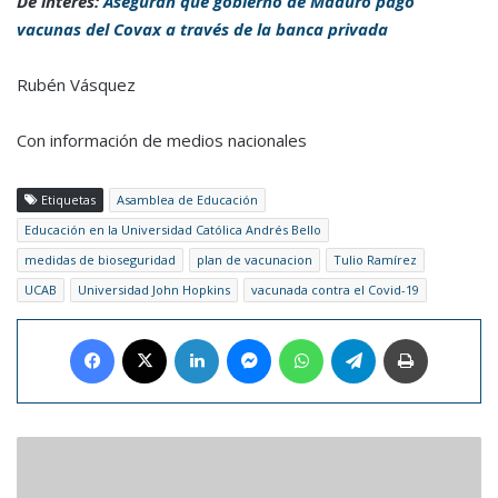
De interés:
Aseguran que gobierno de Maduro pagó
vacunas del Covax a través de la banca privada
Rubén Vásquez
Con información de medios nacionales
Etiquetas
Asamblea de Educación
Educación en la Universidad Católica Andrés Bello
medidas de bioseguridad
plan de vacunacion
Tulio Ramírez
UCAB
Universidad John Hopkins
vacunada contra el Covid-19
Facebook
X
LinkedIn
Messenger
WhatsApp
Telegram
Imprimir
Universidad
de
Oxford