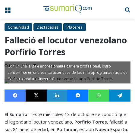
Menú
B
Comunidad
Destacadas
Placeres
Falleció el locutor venezolano
Porfirio Torres
13 Oct, 2021
1 minuto de lectura
Con un una larga e impresionante carrera profesional, logró
convertirse en una voz característica de los microprogramas radiales
“Nuestro Insólito Universo”
Facebook
X
LinkedIn
Messenger
WhatsApp
Te
El Sumario
– Este miércoles 13 de octubre se conoció que
el legendario locutor venezolano,
Porfirio Torres
, falleció a
sus 81 años de edad, en
Porlamar
, estado
Nueva Esparta
.