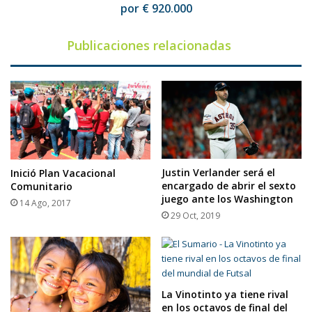
920.000
por € 920.000
Publicaciones relacionadas
Justin Verlander será el
Inició Plan Vacacional
encargado de abrir el sexto
Comunitario
juego ante los Washington
14 Ago, 2017
29 Oct, 2019
La Vinotinto ya tiene rival
en los octavos de final del