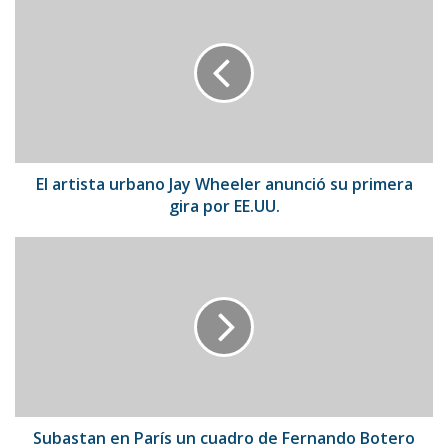
artista
urbano
Jay
Wheeler
anunció
su
primera
gira
por
El artista urbano Jay Wheeler anunció su primera
EE.UU.
gira por EE.UU.
Subastan
en
París
un
cuadro
de
Fernando
Botero
por
€
Subastan en París un cuadro de Fernando Botero