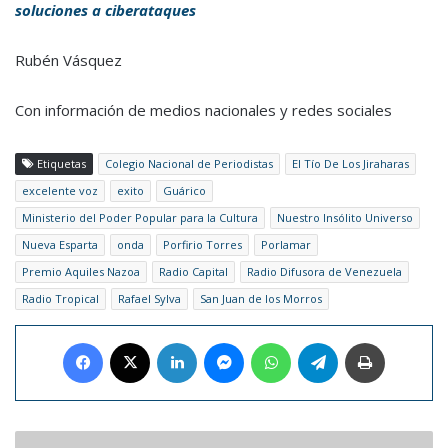
soluciones a ciberataques
Rubén Vásquez
Con información de medios nacionales y redes sociales
Etiquetas
Colegio Nacional de Periodistas
El Tío De Los Jiraharas
excelente voz
exito
Guárico
Ministerio del Poder Popular para la Cultura
Nuestro Insólito Universo
Nueva Esparta
onda
Porfirio Torres
Porlamar
Premio Aquiles Nazoa
Radio Capital
Radio Difusora de Venezuela
Radio Tropical
Rafael Sylva
San Juan de los Morros
Facebook
X
LinkedIn
Messenger
WhatsApp
Telegram
Imprimir
El