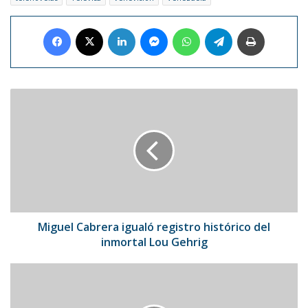
Facebook
X
LinkedIn
Messenger
WhatsApp
Telegram
Imprimir
Miguel
Cabrera
igualó
registro
histórico
del
inmortal
Lou
Gehrig
Miguel Cabrera igualó registro histórico del
inmortal Lou Gehrig
Ya
salió
el