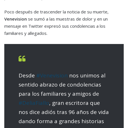
Poco después de trascender la noticia de su muerte,
Venevision
se sumó a las muestras de dolor y en un
mensaje en Twitter expresó sus condolencias a los
familiares y allegados.
Desde
#Venevision
nos unimos al
sentido abrazo de condolencias
para los familiares y amigos de
#DeliaFiallo
, gran escritora que
nos dice adiós tras 96 años de vida
dando forma a grandes historias