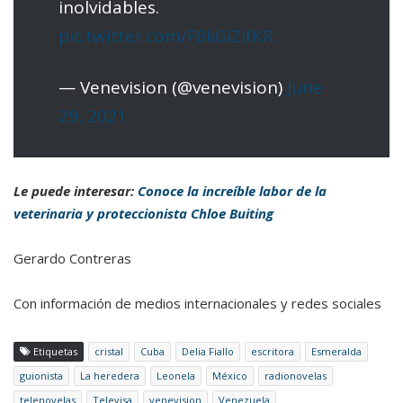
inolvidables.
pic.twitter.com/F8kGiZIfKR
— Venevision (@venevision)
June
29, 2021
Le puede interesar:
Conoce la increíble labor de la
veterinaria y proteccionista Chloe Buiting
Gerardo Contreras
Con información de medios internacionales y redes sociales
Etiquetas
cristal
Cuba
Delia Fiallo
escritora
Esmeralda
guionista
La heredera
Leonela
México
radionovelas
telenovelas
Televisa
venevision
Venezuela