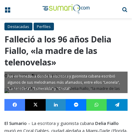
Menú
B
Destacadas
Perfiles
Falleció a los 96 años Delia
Fiallo, «la madre de las
telenovelas»
30 Jun, 2021
1 minuto de lectura
Fue en Venezuela donde la escritora y guionista cubana escribió
algunos de sus melodramas más afamados, entre ellos "Leonela",
"La heredera", "Esmeralda" y "Cristal"
Facebook
X
LinkedIn
Messenger
WhatsApp
Te
El Sumario
– La escritora y guionista cubana
Delia Fiallo
murió en Coral Gables, ciudad aledaña a Miami-Dade (Florida,