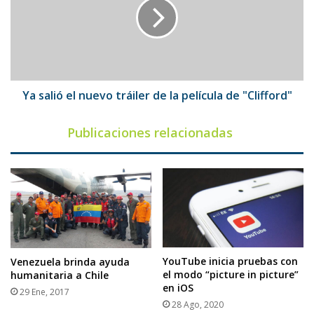
nuevo
tráiler
de
la
película
de
"Clifford"
Ya salió el nuevo tráiler de la película de "Clifford"
Publicaciones relacionadas
YouTube inicia pruebas con
Venezuela brinda ayuda
el modo “picture in picture”
humanitaria a Chile
en iOS
29 Ene, 2017
28 Ago, 2020