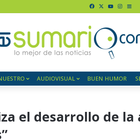
Facebook
X
YouTube
Instag
Bar
NUESTRO
AUDIOVISUAL
BUEN HUMOR
S
a el desarrollo de la 
s”