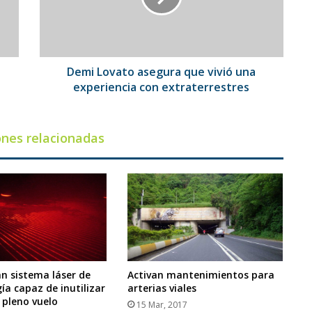
una
experiencia
con
extraterrestres
Demi Lovato asegura que vivió una
experiencia con extraterrestres
ones relacionadas
an sistema láser de
Activan mantenimientos para
ía capaz de inutilizar
arterias viales
 pleno vuelo
15 Mar, 2017