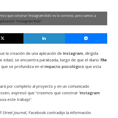
mos que construir ‘Instagram Kids’ es lo correcto, pero vamos a
X
LinkedIn
Messe
ue la creación de una aplicación de
Instagram
, dirigida
e edad, se encuentra paralizada, luego de que el diario
The
l que se profundiza en el
impacto psicológico
que esta
iará por completo al proyecto y en un comunicado
sseri, expresó que “creemos que construir ‘
Instagram
usa este trabajo”.
l Street Journal
, Facebook contradijo la información