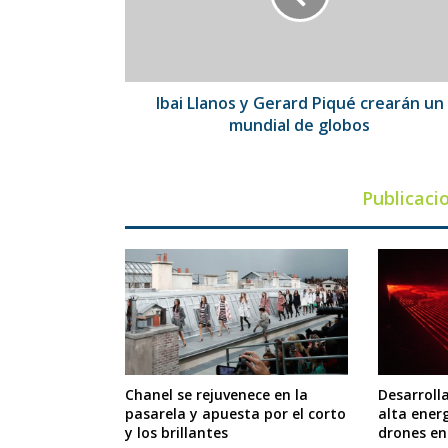
crearán
un
mundial
de
globos
Ibai Llanos y Gerard Piqué crearán un
mundial de globos
Publicaci
Chanel se rejuvenece en la
Desarroll
pasarela y apuesta por el corto
alta energ
y los brillantes
drones en