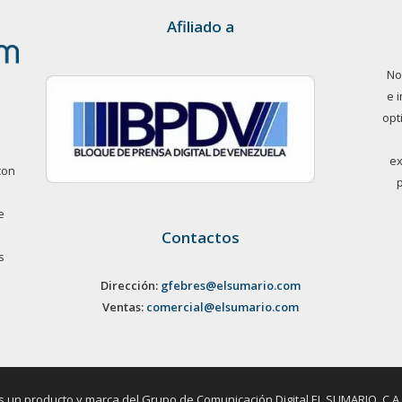
Afiliado a
No
e 
opt
ex
con
e
Contactos
s
Dirección:
gfebres@elsumario.com
Ventas:
comercial@elsumario.com
un producto y marca del Grupo de Comunicación Digital EL SUMARIO, C.A. / 