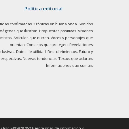
Política editorial
ticias confirmadas. Crónicas en buena onda. Sonidos
imágenes que ilustran. Propuestas positivas. Visiones
imistas. Artículos que nutren. Voces y personajes que
orientan. Consejos que protegen. Revelaciones
clusivas. Datos de utilidad. Descubrimientos. Futuro y
perspectivas. Nuevas tendencias. Textos que aclaran.
Informaciones que suman.
RIF: J-40582970-2 Fuente ppal. de información y