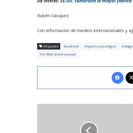
De interés:
EE.UU. construirá la mayor fábrica
Rubén Vásquez
Con información de medios internacionales y a
Etiquetas
facebook
impacto psicológico
Instag
The Wall Street Journal
Face
Ibai
Llanos
y
Gerard
Piqué