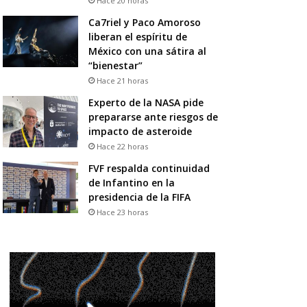
Hace 20 horas
Ca7riel y Paco Amoroso
liberan el espíritu de
México con una sátira al
“bienestar”
Hace 21 horas
Experto de la NASA pide
prepararse ante riesgos de
impacto de asteroide
Hace 22 horas
FVF respalda continuidad
de Infantino en la
presidencia de la FIFA
Hace 23 horas