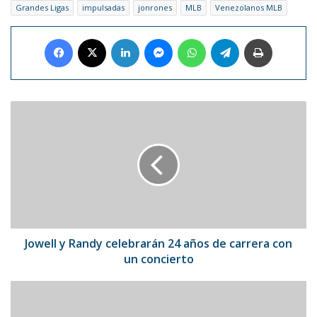
Grandes Ligas
impulsadas
jonrones
MLB
Venezolanos MLB
Facebook
X
LinkedIn
Messenger
WhatsApp
Telegram
Imprimir
Jowell
y
Randy
celebrarán
24
años
de
carrera
con
un
Jowell y Randy celebrarán 24 años de carrera con
concierto
un concierto
El
Barça