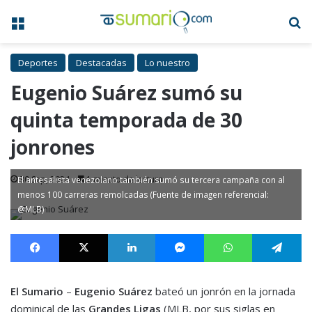
Menú
B
Deportes
Destacadas
Lo nuestro
Eugenio Suárez sumó su
quinta temporada de 30
jonrones
30 Sep, 2024
1 minuto de lectura
El antesalista venezolano también sumó su tercera campaña con al
menos 100 carreras remolcadas (Fuente de imagen referencial:
@MLB)
Facebook
X
LinkedIn
Messenger
WhatsApp
Te
El Sumario
–
Eugenio Suárez
bateó un jonrón en la jornada
dominical de las
Grandes Ligas
(MLB, por sus siglas en