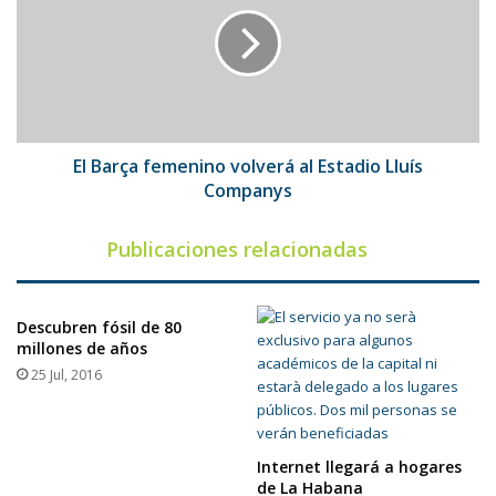
femenino
volverá
al
Estadio
Lluís
Companys
El Barça femenino volverá al Estadio Lluís
Companys
Publicaciones relacionadas
Descubren fósil de 80
millones de años
25 Jul, 2016
Internet llegará a hogares
de La Habana