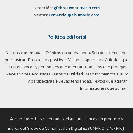
Dirección:
gfebres@elsumario.com
Ventas:
comercial@elsumario.com
Política editorial
Noticias confirmadas. Crónicas en buena onda. Sonidos e imágenes
que ilustran. Propuestas positivas. Visiones optimistas. Artículos que
nutren. Voces y personajes que orientan. Consejos que protegen.
Revelaciones exclusivas. Datos de utilidad. Descubrimientos. Futuro
y perspectivas. Nuevas tendencias. Textos que aclaran.
Informaciones que suman.
© 2015. Derechos reservados, elsumario.com es un producto y
marca del Grupo de Comunicación Digital EL SUMARIO, C.A. / RIF: J-