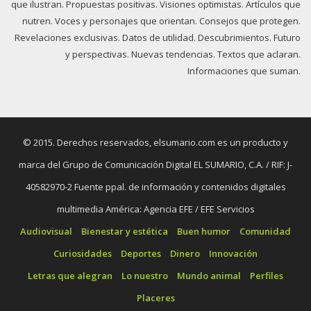
que ilustran. Propuestas positivas. Visiones optimistas. Artículos que
nutren. Voces y personajes que orientan. Consejos que protegen.
Revelaciones exclusivas. Datos de utilidad. Descubrimientos. Futuro
y perspectivas. Nuevas tendencias. Textos que aclaran.
Informaciones que suman.
© 2015. Derechos reservados, elsumario.com es un producto y
marca del Grupo de Comunicación Digital EL SUMARIO, C.A. / RIF: J-
40582970-2 Fuente ppal. de información y contenidos digitales
multimedia América: Agencia EFE / EFE Servicios
Audiovisual
Bienestar y estética
Buen humor
Comunidad
Curiosidades
Deportes
Dinero
Innovación
Letras que alegran
Lo nuestro
Mundo animal
Perfiles
Placeres