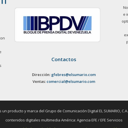
No
e 
opt
ex
con
e
Contactos
s
Dirección:
gfebres@elsumario.com
Ventas:
comercial@elsumario.com
un producto y marca del Grupo de Comunicación Digital EL SUMARIO, C.A. / 
contenidos digitales multimedia América: Agencia EFE / EFE Servicios