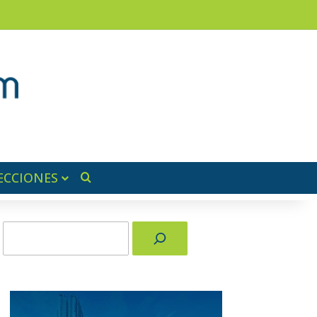
am
a lateral
ECCIONES
Buscar por
Buscar