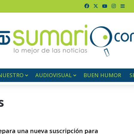
Facebook
X
YouTube
Instagr
Barr
NUESTRO
AUDIOVISUAL
BUEN HUMOR
S
s
1
epara una nueva suscripción para