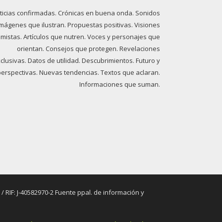
ticias confirmadas. Crónicas en buena onda. Sonidos
imágenes que ilustran. Propuestas positivas. Visiones
imistas. Artículos que nutren. Voces y personajes que
orientan. Consejos que protegen. Revelaciones
clusivas. Datos de utilidad. Descubrimientos. Futuro y
perspectivas. Nuevas tendencias. Textos que aclaran.
Informaciones que suman.
RIF: J-40582970-2 Fuente ppal. de información y