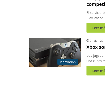
competi
El servicio 
PlayStation
Leer má
01 Mar, 20
Xbox sor
Los jugadore
una cuota 
Innovación
Leer má