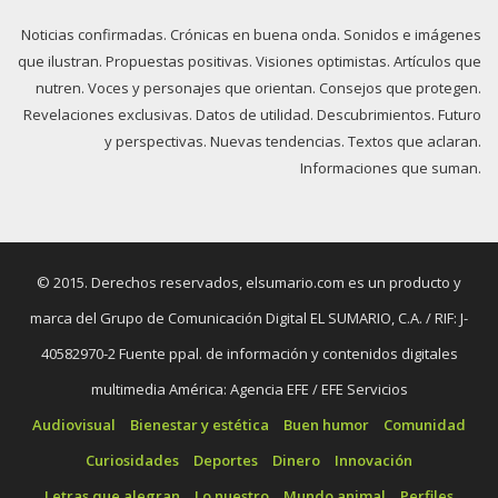
Noticias confirmadas. Crónicas en buena onda. Sonidos e imágenes
que ilustran. Propuestas positivas. Visiones optimistas. Artículos que
nutren. Voces y personajes que orientan. Consejos que protegen.
Revelaciones exclusivas. Datos de utilidad. Descubrimientos. Futuro
y perspectivas. Nuevas tendencias. Textos que aclaran.
Informaciones que suman.
© 2015. Derechos reservados, elsumario.com es un producto y
marca del Grupo de Comunicación Digital EL SUMARIO, C.A. / RIF: J-
40582970-2 Fuente ppal. de información y contenidos digitales
multimedia América: Agencia EFE / EFE Servicios
Audiovisual
Bienestar y estética
Buen humor
Comunidad
Curiosidades
Deportes
Dinero
Innovación
Letras que alegran
Lo nuestro
Mundo animal
Perfiles