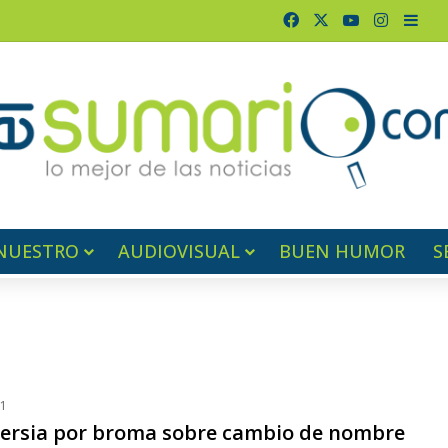
Facebook
X
YouTube
Instagr
Barr
NUESTRO
AUDIOVISUAL
BUEN HUMOR
S
21
ersia por broma sobre cambio de nombre