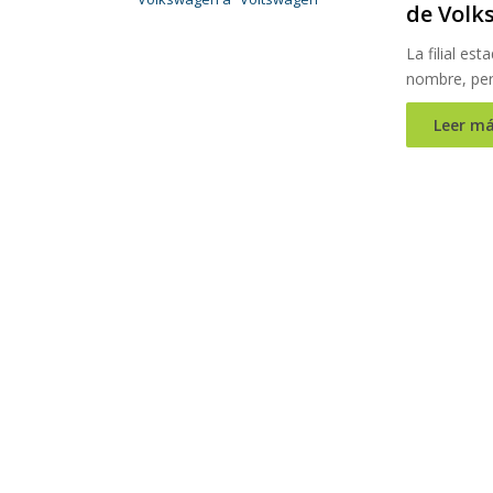
de Volk
La filial es
nombre, per
Leer má