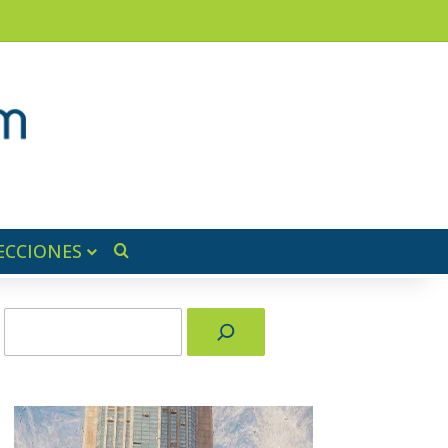
am
a lateral
ECCIONES
Buscar por
Buscar