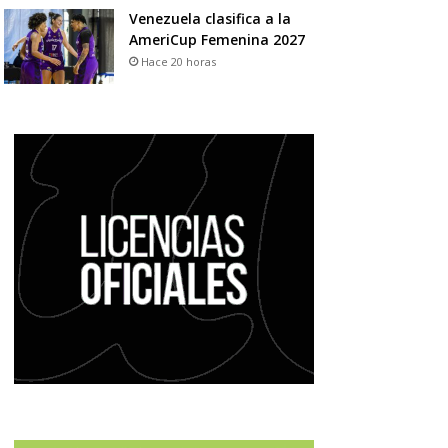
Venezuela clasifica a la
AmeriCup Femenina 2027
Hace 20 horas