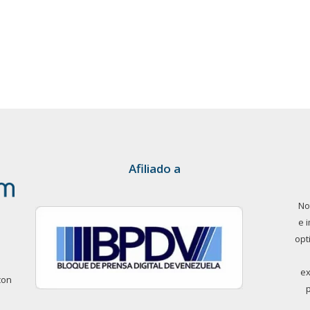
Afiliado a
No
e 
opt
ex
con