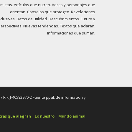
imistas. Artículos que nutren. Voces y personajes que
orientan. Consejos que protegen. Revelaciones
clusivas. Datos de utilidad. Descubrimientos. Futuro y
perspectivas. Nuevas tendencias. Textos que aclaran.
Informaciones que suman.
RIF: J-40582970-2 Fuente ppal. de información y
tras que alegran
Lo nuestro
Mundo animal