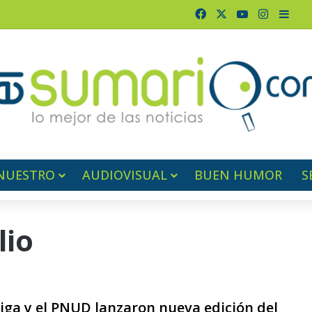
Facebook
X
YouTube
Instagr
Barr
NUESTRO
AUDIOVISUAL
BUEN HUMOR
S
lio
ga y el PNUD lanzaron nueva edición del