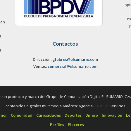
opt
ex
con
e
Contactos
s
Dirección:
gfebres@elsumario.com
Ventas:
comercial@elsumario.com
un producto y marca del Grupo de Comunicación Digital EL SUMARIO, C.A. / 
contenidos digitales multimedia América: Agencia EFE / EFE Servicios
umor
Comunidad
Curiosidades
Deportes
Dinero
Innovación
Le
Perfiles
Placeres