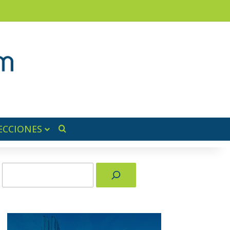
am
a lateral
ECCIONES
Buscar por
Buscar