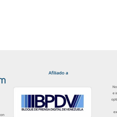
Afiliado a
No
e 
opt
ex
con