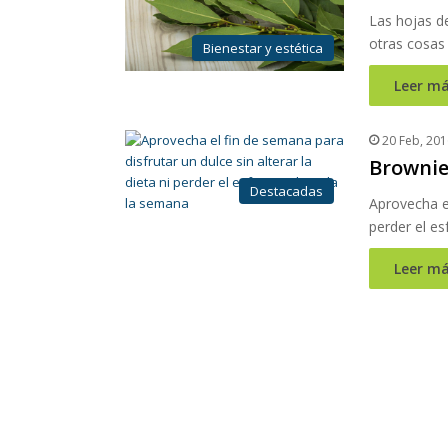
Las hojas de 
otras cosas
Bienestar y estética
Leer má
20 Feb, 201
Brownie
Destacadas
Aprovecha el
perder el es
Leer má