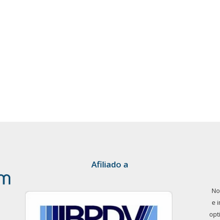
Afiliado a
No
e 
opt