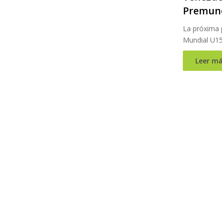
Premund
La próxima 
Mundial U15
Leer má