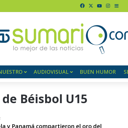
Facebook
X
YouTube
Instagr
Barr
NUESTRO
AUDIOVISUAL
BUEN HUMOR
S
 de Béisbol U15
2
la y Panamá compartieron el oro del