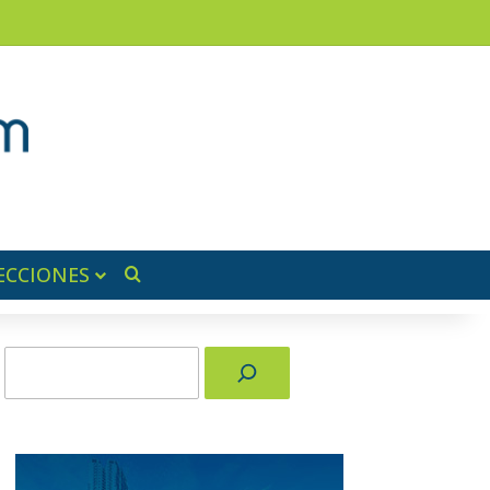
am
a lateral
ECCIONES
Buscar por
Buscar