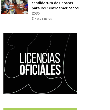
candidatura de Caracas
para los Centroamericanos
2030
Hace 5 horas