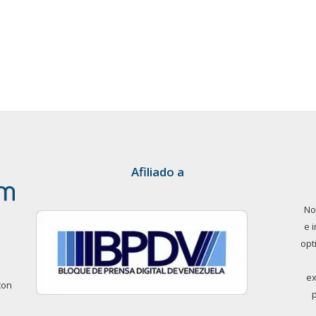
Afiliado a
No
e 
opt
ex
con