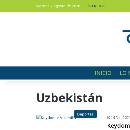
viernes 7 agosto de 2026
ACERCA DE
INICIO
LO 
Uzbekistán
Deportes
14 Dic, 202
Keydoma