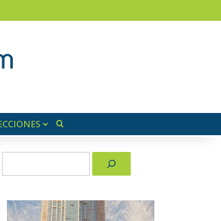
am
a lateral
ECCIONES
Buscar por
Buscar