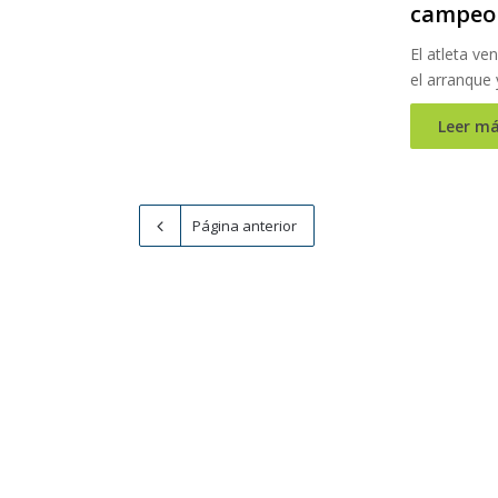
campeon
El atleta ve
el arranque
Leer má
Página anterior