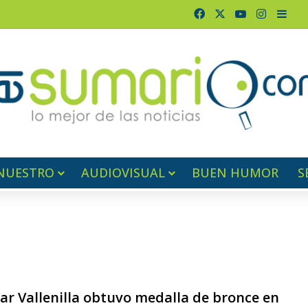
Facebook
X
YouTube
Instagr
Barr
NUESTRO
AUDIOVISUAL
BUEN HUMOR
S
1
r Vallenilla obtuvo medalla de bronce en