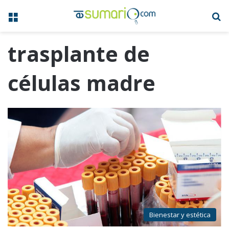
Menú
B
trasplante de
células madre
Bienestar y estética