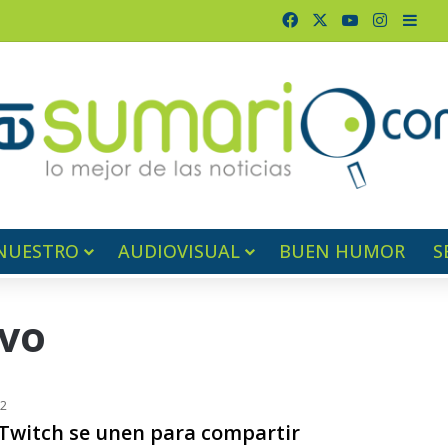
Facebook
X
YouTube
Instagr
Barr
NUESTRO
AUDIOVISUAL
BUEN HUMOR
S
ivo
22
Twitch se unen para compartir