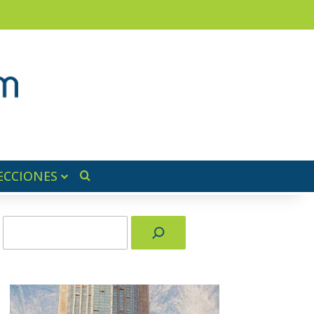
am
a lateral
ECCIONES
Buscar por
Buscar