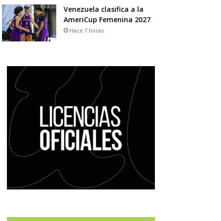
Venezuela clasifica a la
AmeriCup Femenina 2027
Hace 7 horas