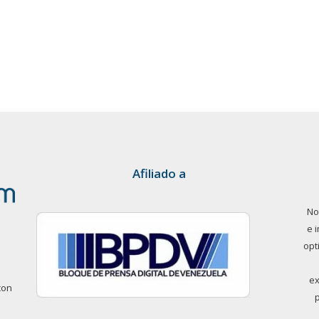
Afiliado a
No
e 
opt
ex
con