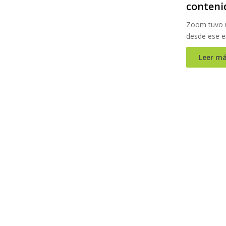
conteni
Zoom tuvo u
desde ese e
Leer má