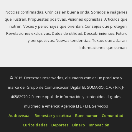
Noticias confirmadas. Crónicas en buena onda. Sonidos e imágenes
que ilustran. Propuestas positivas. Visiones optimistas. Artículos que
nutren. Voces y personajes que orientan. Consejos que protegen.
Revelaciones exclusivas. Datos de utilidad. Descubrimientos. Futuro
y perspectivas. Nuevas tendencias. Textos que aclaran.
Informaciones que suman.
© 2015. Derechos reservados, elsumario.com es un producto y
marca del Grupo de Comunicación Digital EL SUMARIO, C.A. / RIF: J-
40582970-2 Fuente ppal. de información y contenidos digitales
multimedia América: Agencia EFE / EFE Servicios
Audiovisual
Bienestar y estética
Buen humor
Comunidad
Curiosidades
Deportes
Dinero
Innovación