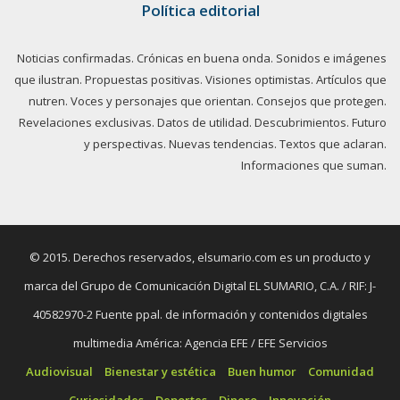
Política editorial
Noticias confirmadas. Crónicas en buena onda. Sonidos e imágenes
que ilustran. Propuestas positivas. Visiones optimistas. Artículos que
nutren. Voces y personajes que orientan. Consejos que protegen.
Revelaciones exclusivas. Datos de utilidad. Descubrimientos. Futuro
y perspectivas. Nuevas tendencias. Textos que aclaran.
Informaciones que suman.
© 2015. Derechos reservados, elsumario.com es un producto y
marca del Grupo de Comunicación Digital EL SUMARIO, C.A. / RIF: J-
40582970-2 Fuente ppal. de información y contenidos digitales
multimedia América: Agencia EFE / EFE Servicios
Audiovisual
Bienestar y estética
Buen humor
Comunidad
Curiosidades
Deportes
Dinero
Innovación