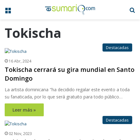
Menú
B
Tokischa
Destacadas
16 Abr, 2024
Tokischa cerrará su gira mundial en Santo
Domingo
La artista dominicana "ha decidido regalar este evento a toda
su fanaticada, por lo que será gratuito para todo público…
Leer más »
Destacadas
02 Nov, 2023