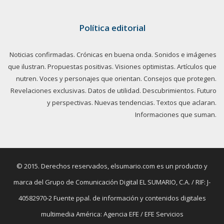
Política editorial
Noticias confirmadas. Crónicas en buena onda. Sonidos e imágenes
que ilustran. Propuestas positivas. Visiones optimistas. Artículos que
nutren. Voces y personajes que orientan. Consejos que protegen.
Revelaciones exclusivas. Datos de utilidad. Descubrimientos. Futuro
y perspectivas. Nuevas tendencias. Textos que aclaran.
Informaciones que suman.
© 2015. Derechos reservados, elsumario.com es un producto y
marca del Grupo de Comunicación Digital EL SUMARIO, C.A. / RIF: J-
40582970-2 Fuente ppal. de información y contenidos digitales
multimedia América: Agencia EFE / EFE Servicios