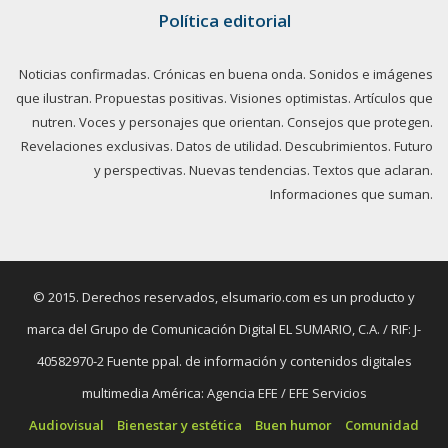
Política editorial
Noticias confirmadas. Crónicas en buena onda. Sonidos e imágenes
que ilustran. Propuestas positivas. Visiones optimistas. Artículos que
nutren. Voces y personajes que orientan. Consejos que protegen.
Revelaciones exclusivas. Datos de utilidad. Descubrimientos. Futuro
y perspectivas. Nuevas tendencias. Textos que aclaran.
Informaciones que suman.
© 2015. Derechos reservados, elsumario.com es un producto y
marca del Grupo de Comunicación Digital EL SUMARIO, C.A. / RIF: J-
40582970-2 Fuente ppal. de información y contenidos digitales
multimedia América: Agencia EFE / EFE Servicios
Audiovisual
Bienestar y estética
Buen humor
Comunidad