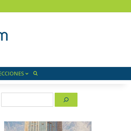
am
a lateral
ECCIONES
Buscar por
Buscar