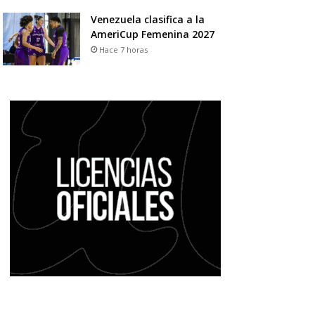
Venezuela clasifica a la
AmeriCup Femenina 2027
Hace 7 horas