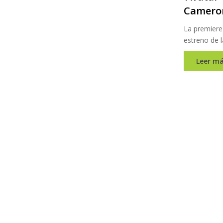
Camero
La premiere 
estreno de l
Leer má