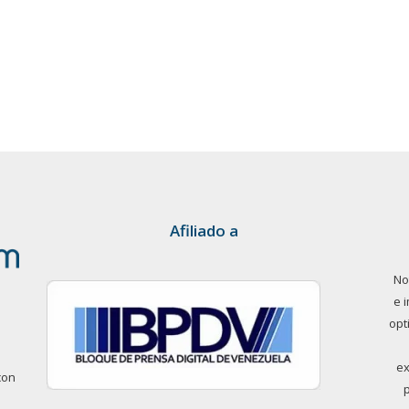
Afiliado a
No
e 
opt
ex
con