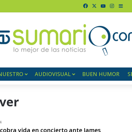
Facebook
X
YouTube
Instagr
Barr
NUESTRO
AUDIOVISUAL
BUEN HUMOR
S
ver
4
 cobra vida en concierto ante James