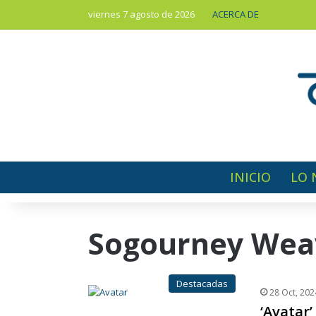
viernes 7 agosto de 2026
ACERCA DE
INICIO
LO 
Sogourney Wea
Destacadas
28 Oct, 202
‘Avatar’