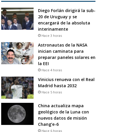
Diego Forlán dirigirá la sub-
20 de Uruguay y se
encargará de la absoluta
interinamente
Hace 3 horas
Astronautas de la NASA
inician caminata para
preparar paneles solares en
la EEI
Hace 4 horas
Vinicius renueva con el Real
Madrid hasta 2032
Hace 5 horas
China actualiza mapa
geológico de la Luna con
nuevos datos de misión
Chang’e-6
Hace 6 horas