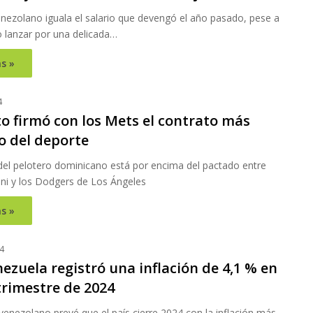
enezolano iguala el salario que devengó el año pasado, pese a
 lanzar por una delicada…
s »
4
o firmó con los Mets el contrato más
o del deporte
 del pelotero dominicano está por encima del pactado entre
ni y los Dodgers de Los Ángeles
s »
4
ezuela registró una inflación de 4,1 % en
trimestre de 2024
venezolano prevé que el país cierre 2024 con la inflación más