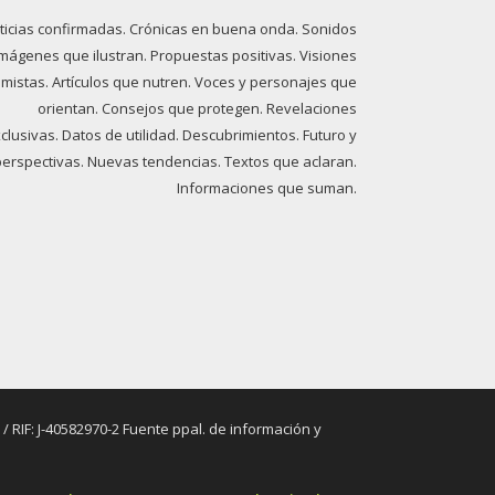
ticias confirmadas. Crónicas en buena onda. Sonidos
imágenes que ilustran. Propuestas positivas. Visiones
imistas. Artículos que nutren. Voces y personajes que
orientan. Consejos que protegen. Revelaciones
clusivas. Datos de utilidad. Descubrimientos. Futuro y
perspectivas. Nuevas tendencias. Textos que aclaran.
Informaciones que suman.
RIF: J-40582970-2 Fuente ppal. de información y