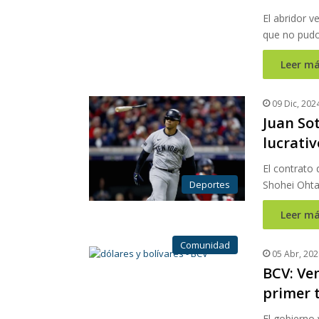
El abridor v
que no pudo
Leer má
09 Dic, 202
Juan Sot
lucrativ
El contrato
Deportes
Shohei Ohta
Leer má
Comunidad
05 Abr, 202
BCV: Ven
primer 
El gobierno 