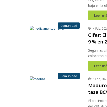
baja en la ú
Leer má
Comunidad
14 Feb, 202
Cifar: 
9 % en 
Según las c
colocaron e
Leer má
Comunidad
15 Ene, 202
Maduro 
tasa BC
El crecimie
del PIB, di