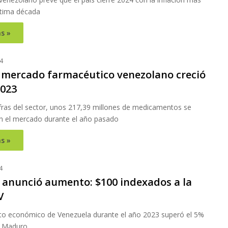
ltima década
s »
4
El mercado farmacéutico venezolano creció
2023
ifras del sector, unos 217,39 millones de medicamentos se
n el mercado durante el año pasado
s »
4
anunció aumento: $100 indexados a la
V
nto económico de Venezuela durante el año 2023 superó el 5%
jo Maduro