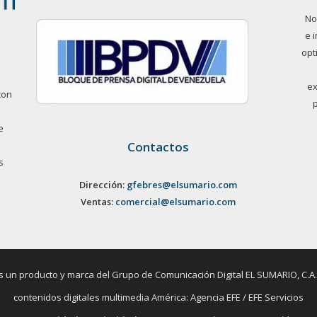
No
e 
opt
ex
con
e
Contactos
s
Dirección:
gfebres@elsumario.com
Ventas:
comercial@elsumario.com
un producto y marca del Grupo de Comunicación Digital EL SUMARIO, C.A. / 
contenidos digitales multimedia América: Agencia EFE / EFE Servicios