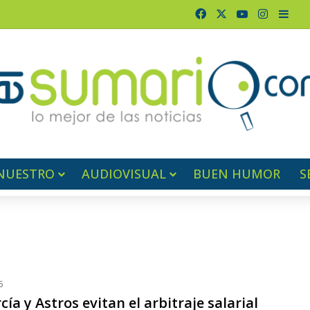
Facebook
X
YouTube
Instagr
Barr
NUESTRO
AUDIOVISUAL
BUEN HUMOR
S
5
cía y Astros evitan el arbitraje salarial