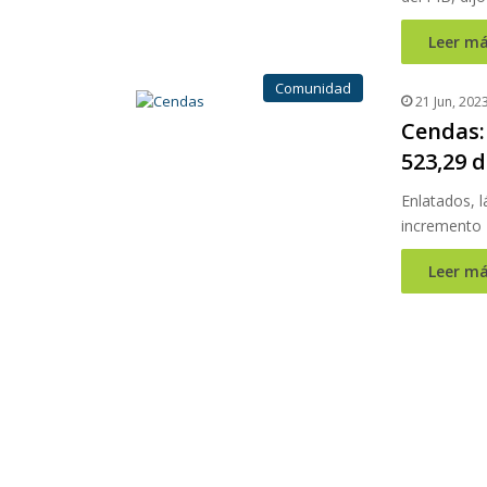
Leer má
Comunidad
21 Jun, 202
Cendas:
523,29 d
Enlatados, l
incremento
Leer má