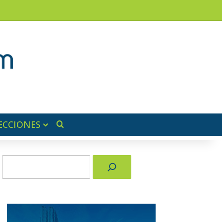
am
a lateral
ECCIONES
Buscar por
Buscar