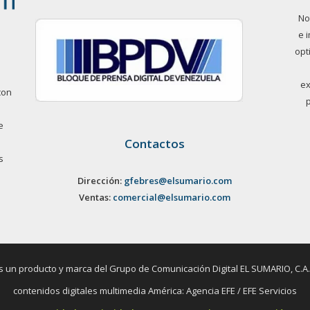
No
e 
opt
ex
con
e
Contactos
s
Dirección:
gfebres@elsumario.com
Ventas:
comercial@elsumario.com
un producto y marca del Grupo de Comunicación Digital EL SUMARIO, C.A. / 
contenidos digitales multimedia América: Agencia EFE / EFE Servicios