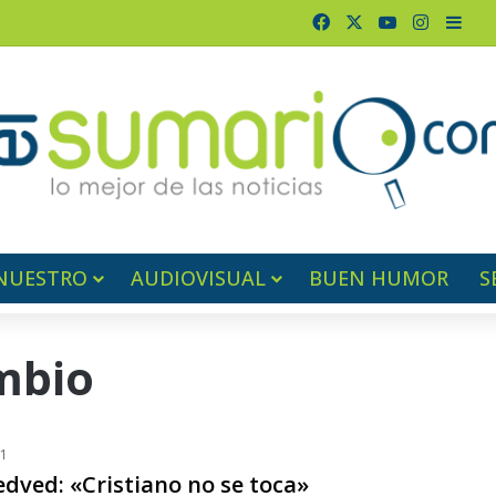
Facebook
X
YouTube
Instagr
Barr
NUESTRO
AUDIOVISUAL
BUEN HUMOR
S
mbio
21
edved: «Cristiano no se toca»