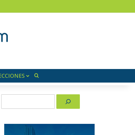
am
a lateral
ECCIONES
Buscar por
Buscar