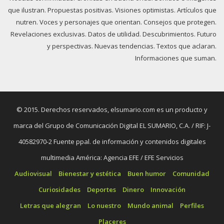
que ilustran. Propuestas positivas. Visiones optimistas. Artículos que
nutren. Voces y personajes que orientan. Consejos que protegen.
Revelaciones exclusivas. Datos de utilidad. Descubrimientos. Futuro
y perspectivas. Nuevas tendencias. Textos que aclaran.
Informaciones que suman.
© 2015. Derechos reservados, elsumario.com es un producto y
marca del Grupo de Comunicación Digital EL SUMARIO, C.A. / RIF: J-
40582970-2 Fuente ppal. de información y contenidos digitales
multimedia América: Agencia EFE / EFE Servicios
Audiovisual
Bienestar y estética
Buen humor
Comunidad
Curiosidades
Deportes
Dinero
Innovación
Letras que alegran
Lo nuestro
Mundo animal
Perfiles
Placeres