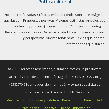
Política editorial
Noticias confirmadas. Crónicas en buena onda. Sonidos e imágenes
que ilustran. Propuestas positivas. Visiones optimistas. Artículos que
nutren. Voces y personajes que orientan. Consejos que protegen.
Revelaciones exclusivas. Datos de utilidad. Descubrimientos. Futuro
y perspectivas. Nuevas tendencias. Textos que aclaran.
Informaciones que suman.
© 2015. Derechos reservados, elsumario.com es un producto y
marca del Grupo de Comunicación Digital EL SUMARIO, C.A. / RIF: J-
40582970-2 Fuente ppal. de información y contenidos digitales
multimedia América: Agencia EFE / EFE Servicios
Audiovisual
Bienestar y estética
Buen humor
Comunidad
Curiosidades
Deportes
Dinero
Innovación