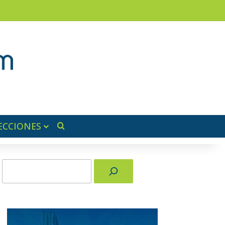
am
a lateral
ECCIONES
Buscar por
Buscar