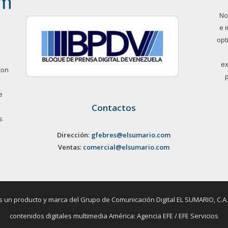
No
e 
opt
ex
con
e
Contactos
s
Dirección:
gfebres@elsumario.com
Ventas:
comercial@elsumario.com
un producto y marca del Grupo de Comunicación Digital EL SUMARIO, C.A. / 
contenidos digitales multimedia América: Agencia EFE / EFE Servicios