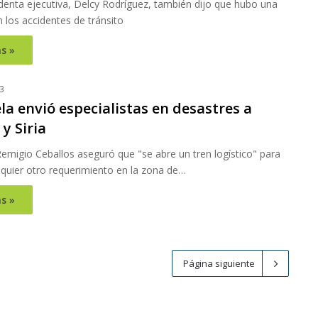
denta ejecutiva, Delcy Rodríguez, también dijo que hubo una
 los accidentes de tránsito
s »
3
a envió especialistas en desastres a
y Siria
Remigio Ceballos aseguró que "se abre un tren logístico" para
lquier otro requerimiento en la zona de…
s »
Página siguiente