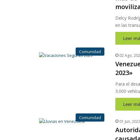
moviliz
Delcy Rodrí
en las trans
Leer má
Comunidad
02 Ago, 20
Venezue
2023»
Para el desa
3.000 vehícu
Leer má
Comunidad
01 Jun, 202
Autorid
causadas