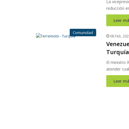
La vicepresi
reducción en
Leer má
Comunidad
08 Feb, 202
Venezuel
Turquía 
El ministro 
atender cua
Leer má