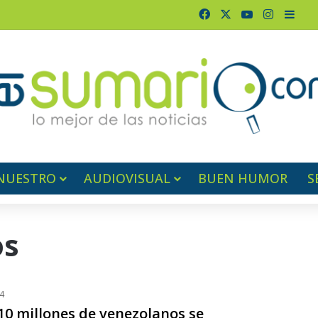
Facebook
X
YouTube
Instagr
Barr
NUESTRO
AUDIOVISUAL
BUEN HUMOR
S
os
4
10 millones de venezolanos se