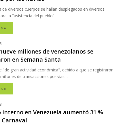
s de diversos cuerpos se hallan desplegados en diversos
ara la "asistencia del pueblo"
s »
3
nueve millones de venezolanos se
aron en Semana Santa
e "de gran actividad económica", debido a que se registraron
millones de transacciones por vías…
s »
3
 interno en Venezuela aumentó 31 %
 Carnaval