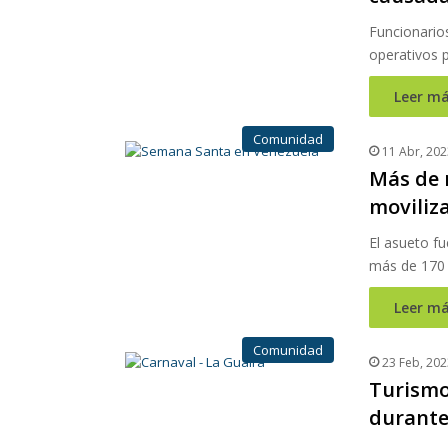
Funcionario
operativos p
Leer má
Comunidad
11 Abr, 202
Más de 
moviliz
El asueto fu
más de 170 
Leer má
Comunidad
23 Feb, 202
Turismo
durante