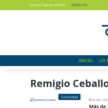
jueves 6 agosto de 2026
ACERCA DE
INICIO
LO 
Remigio Ceball
Comunidad
02 Abr, 202
Más de 