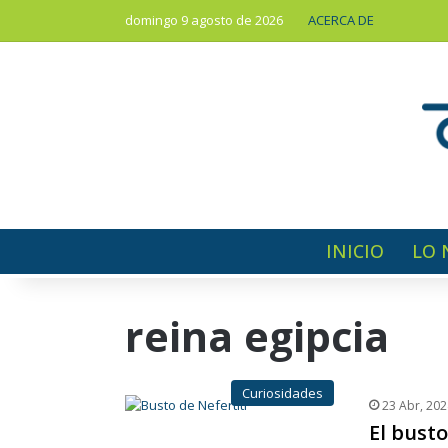
domingo 9 agosto de 2026
ACERCA DE
INICIO
LO 
reina egipcia
Curiosidades
23 Abr, 202
El busto