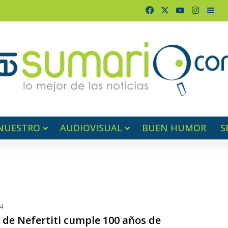
Facebook
X
YouTube
Instag
Bar
NUESTRO
AUDIOVISUAL
BUEN HUMOR
S
4
 de Nefertiti cumple 100 años de