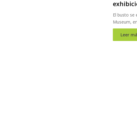
exhibici
El busto se 
Museum, en
Leer má