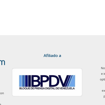
Afiliado a
No
e 
opt
ex
con
e