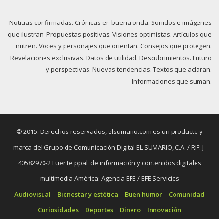
Noticias confirmadas. Crónicas en buena onda. Sonidos e imágenes
que ilustran. Propuestas positivas. Visiones optimistas. Artículos que
nutren. Voces y personajes que orientan. Consejos que protegen.
Revelaciones exclusivas. Datos de utilidad. Descubrimientos. Futuro
y perspectivas. Nuevas tendencias. Textos que aclaran.
Informaciones que suman.
© 2015. Derechos reservados, elsumario.com es un producto y
marca del Grupo de Comunicación Digital EL SUMARIO, C.A. / RIF: J-
40582970-2 Fuente ppal. de información y contenidos digitales
multimedia América: Agencia EFE / EFE Servicios
Audiovisual
Bienestar y estética
Buen humor
Comunidad
Curiosidades
Deportes
Dinero
Innovación