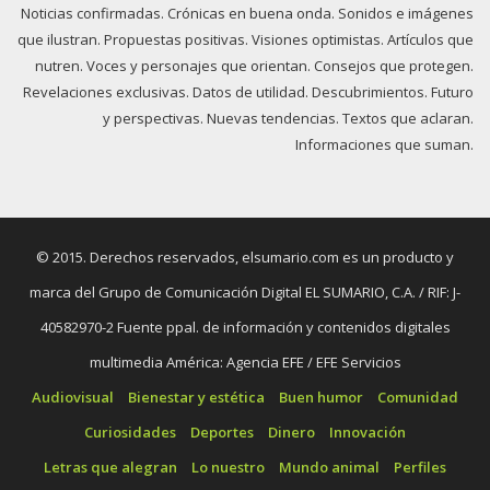
Noticias confirmadas. Crónicas en buena onda. Sonidos e imágenes
que ilustran. Propuestas positivas. Visiones optimistas. Artículos que
nutren. Voces y personajes que orientan. Consejos que protegen.
Revelaciones exclusivas. Datos de utilidad. Descubrimientos. Futuro
y perspectivas. Nuevas tendencias. Textos que aclaran.
Informaciones que suman.
© 2015. Derechos reservados, elsumario.com es un producto y
marca del Grupo de Comunicación Digital EL SUMARIO, C.A. / RIF: J-
40582970-2 Fuente ppal. de información y contenidos digitales
multimedia América: Agencia EFE / EFE Servicios
Audiovisual
Bienestar y estética
Buen humor
Comunidad
Curiosidades
Deportes
Dinero
Innovación
Letras que alegran
Lo nuestro
Mundo animal
Perfiles